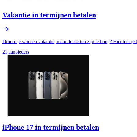
Vakantie in termijnen betalen
Droom je van een vakantie, maar de kosten zijn te hoog? Hier leer je h
21
aanbieder
s
iPhone 17 in termijnen betalen