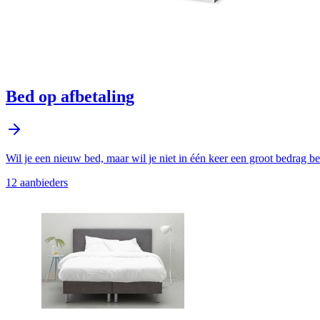
Bed op afbetaling
Wil je een nieuw bed, maar wil je niet in één keer een groot bedrag 
12
aanbieder
s