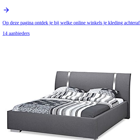
Op deze pagina ontdek je bij welke online winkels je kleding achteraf 
14
aanbieder
s