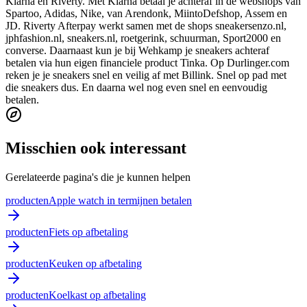
Klarna en Riverty. Met Klarna betaal je achteraf in de webshops van
Spartoo, Adidas, Nike, van Arendonk, MiintoDefshop, Assem en
JD. Riverty Afterpay werkt samen met de shops sneakersenzo.nl,
jphfashion.nl, sneakers.nl, roetgerink, schuurman, Sport2000 en
converse. Daarnaast kun je bij Wehkamp je sneakers achteraf
betalen via hun eigen financiele product Tinka. Op Durlinger.com
reken je je sneakers snel en veilig af met Billink. Snel op pad met
die sneakers dus. En daarna wel nog even snel en eenvoudig
betalen.
Misschien ook interessant
Gerelateerde pagina's die je kunnen helpen
producten
Apple watch in termijnen betalen
producten
Fiets op afbetaling
producten
Keuken op afbetaling
producten
Koelkast op afbetaling