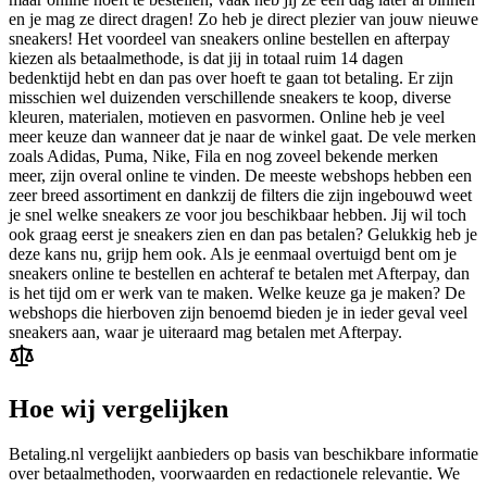
en je mag ze direct dragen! Zo heb je direct plezier van jouw nieuwe
sneakers! Het voordeel van sneakers online bestellen en afterpay
kiezen als betaalmethode, is dat jij in totaal ruim 14 dagen
bedenktijd hebt en dan pas over hoeft te gaan tot betaling. Er zijn
misschien wel duizenden verschillende sneakers te koop, diverse
kleuren, materialen, motieven en pasvormen. Online heb je veel
meer keuze dan wanneer dat je naar de winkel gaat. De vele merken
zoals Adidas, Puma, Nike, Fila en nog zoveel bekende merken
meer, zijn overal online te vinden. De meeste webshops hebben een
zeer breed assortiment en dankzij de filters die zijn ingebouwd weet
je snel welke sneakers ze voor jou beschikbaar hebben. Jij wil toch
ook graag eerst je sneakers zien en dan pas betalen? Gelukkig heb je
deze kans nu, grijp hem ook. Als je eenmaal overtuigd bent om je
sneakers online te bestellen en achteraf te betalen met Afterpay, dan
is het tijd om er werk van te maken. Welke keuze ga je maken? De
webshops die hierboven zijn benoemd bieden je in ieder geval veel
sneakers aan, waar je uiteraard mag betalen met Afterpay.
Hoe wij vergelijken
Betaling.nl vergelijkt aanbieders op basis van beschikbare informatie
over betaalmethoden, voorwaarden en redactionele relevantie. We