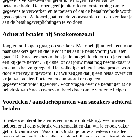
gegevens verstrekken om gebruik te mogen maken van de
betaalmethode. Daarmee geef je uitdrukken toestemming om je
gegevens te verwerken en te toetsen of dat de betaalmethode wordt
geaccepteerd. Akkoord gaat met de voorwaarden en dan verklaar je
aan de betalingsverplichtingen te voldoen.
Achteraf betalen bij Sneakersenzo.nl
Jong en oud lopen graag op sneakers. Maar heb jij nu echt een mooi
paar sneakers gezien die je echt niet aan je neus voorbij wil laten
gaan? Bij Sneakersenzo.nl heb je de mogelijkheid om op je gemak
een kijkje te nemen. Kijk snel of dat jouw maat nog beschikbaar is
en dan is het zo geregeld. Het volledige achteraf betaalproces wordt
door AfterPay uitgevoerd. Dit wil zeggen dat jij een betaaloverzicht
krijgt van achteraf betalen en dan wordt er nog een
gegevenscontrole uitgevoerd. Voor vragen over de betalingen is de
helpdesk van Sneakersenzo.nl bereikbaar om je verder te helpen.
Voordelen / aandachtspunten van sneakers achteraf
betalen
Sneakers achteraf betalen is een mooie ontdekking. Veel mensen
hebben er al eens gebruik van gemaakt en dan wil je er ook vaker
gebruik van maken. Waarom? Omdat je jouw sneakers dan alleen
maar online hoeft te bestellen, vaak heb jij ze een dag later al binnen