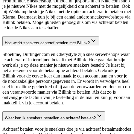
Frontrunner, Sneakershop, Omoda.nl, jdsports.nl en Nike.com shop
je je nieuwe Nikes met de mogelijkheid om achteraf te betalen. Ook
bij Wehkamp bestel je Nikes met de optie om achteraf te betalen met
Klarna. Daarnaast kun je bij een aantal andere sneakerwebshops via
Billink betalen. Mogelijkheden genoeg dus om via achteraf betalen
je ideale Nikes aan te schaffen.
Hoe werkt sneakers achteraf betalen met Billink?
Shoetime, Durlinger.com en Cherystyle zijn sneakerwebshops waar
je achteraf of in termijnen betaalt met Billink. Hoe gaat dat in zijn
werk als je op deze manier je nieuwe sneakers bestelt? Je kiest bij
het afrekenen voor de betaaloptie achteraf betalen. Gebruik je
Billink voor de eerste keer dan maak je een account aan en voer je
de noodzakelijke persoonsgegevens in. Er wordt in vervolgens heel
snel in realtime gechecked of jij aan de voorwaarden voldoet om op
een verantwoorde manier via Billink te betalen. Als dat zo is
ontvang je de factuur van je bestelling in de mail en kun jij voortaan
makkelijk via je account betalen.
Waar kan ik sneakers bestellen en achteraf betalen?
Achteraf betalen voor je sneakers doe je via achteraf betaalmethodes