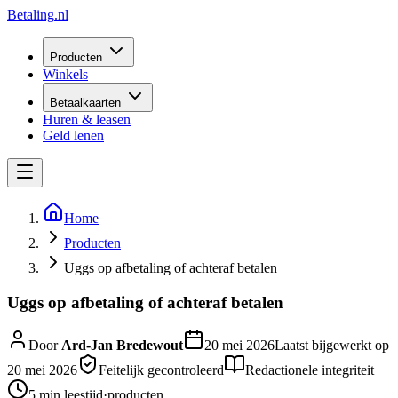
Betaling
.nl
Producten
Winkels
Betaalkaarten
Huren & leasen
Geld lenen
Home
Producten
Uggs op afbetaling of achteraf betalen
Uggs op afbetaling of achteraf betalen
Door
Ard-Jan Bredewout
20 mei 2026
Laatst bijgewerkt op
20 mei 2026
Feitelijk gecontroleerd
Redactionele integriteit
5 min
leestijd
·
producten