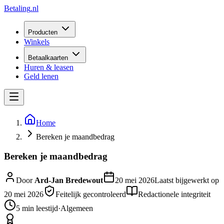
Betaling
.nl
Producten
Winkels
Betaalkaarten
Huren & leasen
Geld lenen
Home
Bereken je maandbedrag
Bereken je maandbedrag
Door
Ard-Jan Bredewout
20 mei 2026
Laatst bijgewerkt op
20 mei 2026
Feitelijk gecontroleerd
Redactionele integriteit
5 min
leestijd
·
Algemeen