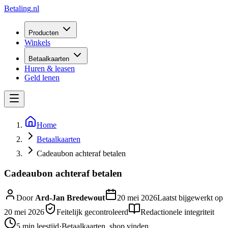
Betaling
.nl
Producten
Winkels
Betaalkaarten
Huren & leasen
Geld lenen
Home
Betaalkaarten
Cadeaubon achteraf betalen
Cadeaubon achteraf betalen
Door
Ard-Jan Bredewout
20 mei 2026
Laatst bijgewerkt op
20 mei 2026
Feitelijk gecontroleerd
Redactionele integriteit
5 min
leestijd
·
Betaalkaarten, shop vinden