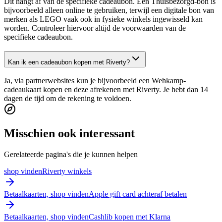
Dit hangt af van de specifieke cadeaubon. Een Thuisbezorgd-bon is
bijvoorbeeld alleen online te gebruiken, terwijl een digitale bon van
merken als LEGO vaak ook in fysieke winkels ingewisseld kan
worden. Controleer hiervoor altijd de voorwaarden van de
specifieke cadeaubon.
Kan ik een cadeaubon kopen met Riverty?
Ja, via partnerwebsites kun je bijvoorbeeld een Wehkamp-
cadeaukaart kopen en deze afrekenen met Riverty. Je hebt dan 14
dagen de tijd om de rekening te voldoen.
Misschien ook interessant
Gerelateerde pagina's die je kunnen helpen
shop vinden
Riverty winkels
Betaalkaarten, shop vinden
Apple gift card achteraf betalen
Betaalkaarten, shop vinden
Cashlib kopen met Klarna