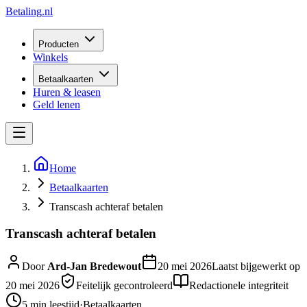
Betaling
.nl
Producten
Winkels
Betaalkaarten
Huren & leasen
Geld lenen
Home
Betaalkaarten
Transcash achteraf betalen
Transcash achteraf betalen
Door
Ard-Jan Bredewout
20 mei 2026
Laatst bijgewerkt op
20 mei 2026
Feitelijk gecontroleerd
Redactionele integriteit
5 min
leestijd
·
Betaalkaarten