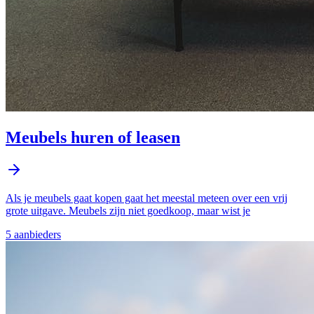
Meubels huren of leasen
Als je meubels gaat kopen gaat het meestal meteen over een vrij
grote uitgave. Meubels zijn niet goedkoop, maar wist je
5
aanbieder
s