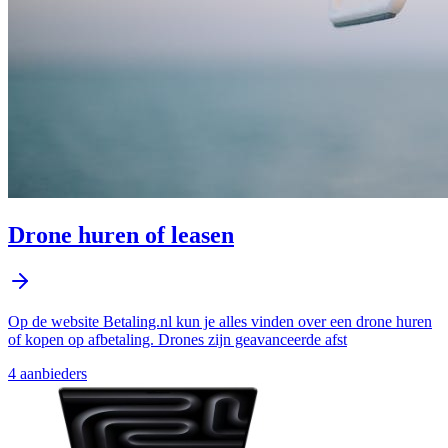
Drone huren of leasen
Op de website Betaling.nl kun je alles vinden over een drone huren
of kopen op afbetaling. Drones zijn geavanceerde afst
4
aanbieder
s