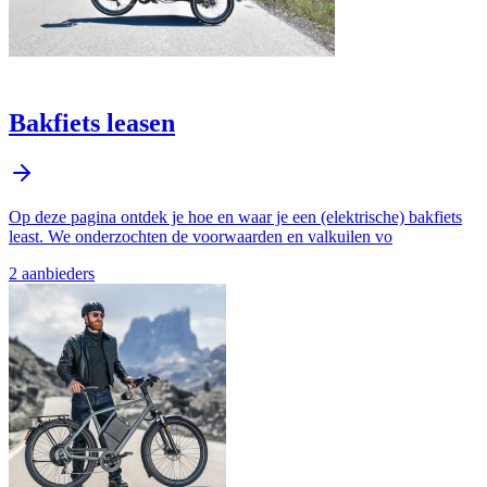
Bakfiets leasen
Op deze pagina ontdek je hoe en waar je een (elektrische) bakfiets
least. We onderzochten de voorwaarden en valkuilen vo
2
aanbieder
s