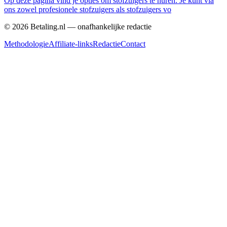
Op deze pagina vind je opties om stofzuigers te huren. Je kunt via
ons zowel profesionele stofzuigers als stofzuigers vo
©
2026
Betaling.nl — onafhankelijke redactie
Methodologie
Affiliate-links
Redactie
Contact