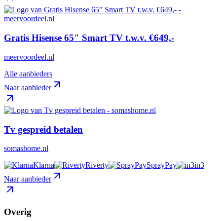
Gratis Hisense 65" Smart TV t.w.v. €649,-
meervoordeel.nl
Alle aanbieders
Naar aanbieder
Tv gespreid betalen
somashome.nl
Klarna
Riverty
SprayPay
in3
Naar aanbieder
Overig