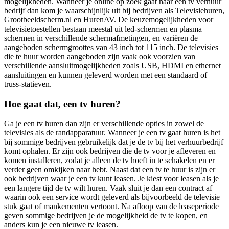
mogelijkheden. Wanneer je online op zoek gaat naar een tv verhuur
bedrijf dan kom je waarschijnlijk uit bij bedrijven als Televisiehuren,
Grootbeeldscherm.nl en HurenAV. De keuzemogelijkheden voor
televisietoestellen bestaan meestal uit led-schermen en plasma
schermen in verschillende schermafmetingen, en variëren de
aangeboden schermgroottes van 43 inch tot 115 inch. De televisies
die te huur worden aangeboden zijn vaak ook voorzien van
verschillende aansluitmogelijkheden zoals USB, HDMI en ethernet
aansluitingen en kunnen geleverd worden met een standaard of
truss-statieven.
Hoe gaat dat, een tv huren?
Ga je een tv huren dan zijn er verschillende opties in zowel de
televisies als de randapparatuur. Wanneer je een tv gaat huren is het
bij sommige bedrijven gebruikelijk dat je de tv bij het verhuurbedrijf
komt ophalen. Er zijn ook bedrijven die de tv voor je afleveren en
komen installeren, zodat je alleen de tv hoeft in te schakelen en er
verder geen omkijken naar hebt. Naast dat een tv te huur is zijn er
ook bedrijven waar je een tv kunt leasen. Je kiest voor leasen als je
een langere tijd de tv wilt huren. Vaak sluit je dan een contract af
waarin ook een service wordt geleverd als bijvoorbeeld de televisie
stuk gaat of mankementen vertoont. Na afloop van de leaseperiode
geven sommige bedrijven je de mogelijkheid de tv te kopen, en
anders kun je een nieuwe tv leasen.