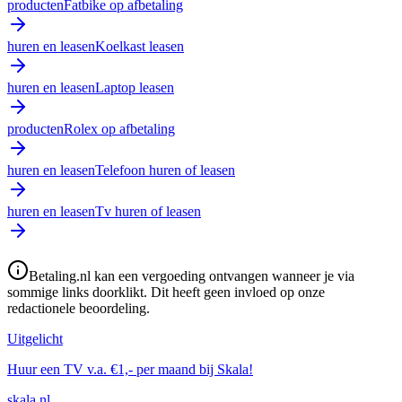
producten
Fatbike op afbetaling
huren en leasen
Koelkast leasen
huren en leasen
Laptop leasen
producten
Rolex op afbetaling
huren en leasen
Telefoon huren of leasen
huren en leasen
Tv huren of leasen
Betaling.nl kan een vergoeding ontvangen wanneer je via
sommige links doorklikt. Dit heeft geen invloed op onze
redactionele beoordeling.
Uitgelicht
Huur een TV v.a. €1,- per maand bij Skala!
skala.nl