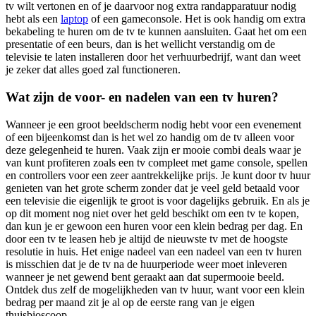
tv wilt vertonen en of je daarvoor nog extra randapparatuur nodig
hebt als een
laptop
of een gameconsole. Het is ook handig om extra
bekabeling te huren om de tv te kunnen aansluiten. Gaat het om een
presentatie of een beurs, dan is het wellicht verstandig om de
televisie te laten installeren door het verhuurbedrijf, want dan weet
je zeker dat alles goed zal functioneren.
Wat zijn de voor- en nadelen van een tv huren?
Wanneer je een groot beeldscherm nodig hebt voor een evenement
of een bijeenkomst dan is het wel zo handig om de tv alleen voor
deze gelegenheid te huren. Vaak zijn er mooie combi deals waar je
van kunt profiteren zoals een tv compleet met game console, spellen
en controllers voor een zeer aantrekkelijke prijs. Je kunt door tv huur
genieten van het grote scherm zonder dat je veel geld betaald voor
een televisie die eigenlijk te groot is voor dagelijks gebruik. En als je
op dit moment nog niet over het geld beschikt om een tv te kopen,
dan kun je er gewoon een huren voor een klein bedrag per dag. En
door een tv te leasen heb je altijd de nieuwste tv met de hoogste
resolutie in huis. Het enige nadeel van een nadeel van een tv huren
is misschien dat je de tv na de huurperiode weer moet inleveren
wanneer je net gewend bent geraakt aan dat supermooie beeld.
Ontdek dus zelf de mogelijkheden van tv huur, want voor een klein
bedrag per maand zit je al op de eerste rang van je eigen
thuisbioscoop.