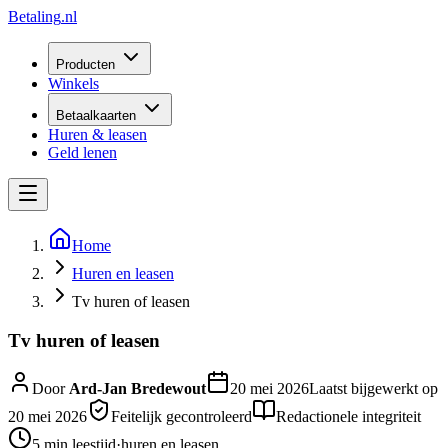
Betaling
.nl
Producten
Winkels
Betaalkaarten
Huren & leasen
Geld lenen
Home
Huren en leasen
Tv huren of leasen
Tv huren of leasen
Door
Ard-Jan Bredewout
20 mei 2026
Laatst bijgewerkt op
20 mei 2026
Feitelijk gecontroleerd
Redactionele integriteit
5 min
leestijd
·
huren en leasen