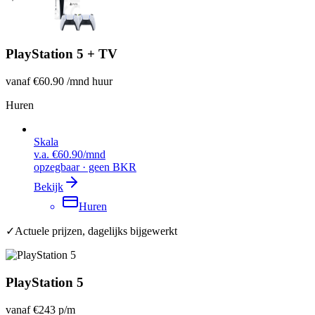
PlayStation 5 + TV
vanaf
€60.90
/mnd huur
Huren
Skala
v.a.
€60.90
/mnd
opzegbaar · geen BKR
Bekijk
Huren
✓
Actuele prijzen, dagelijks bijgewerkt
PlayStation 5
vanaf
€243
p/m