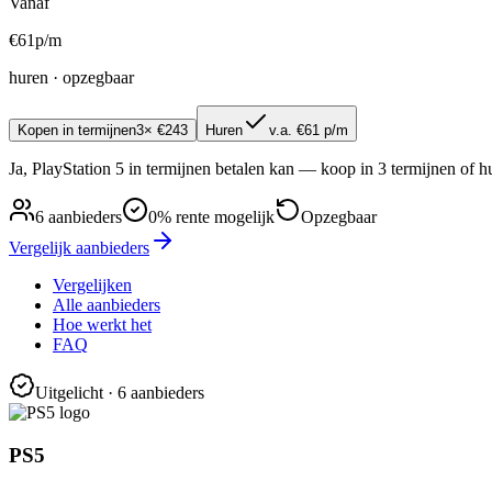
Vanaf
€
61
p/m
huren · opzegbaar
Kopen in termijnen
3× €243
Huren
v.a. €61 p/m
Ja, PlayStation 5 in termijnen betalen kan — koop in 3 termijnen of
6
aanbieders
0% rente mogelijk
Opzegbaar
Vergelijk aanbieders
Vergelijken
Alle aanbieders
Hoe werkt het
FAQ
Uitgelicht
· 6 aanbieders
PS5