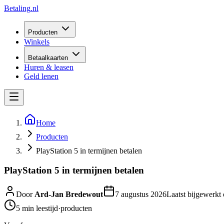
Betaling
.nl
Producten
Winkels
Betaalkaarten
Huren & leasen
Geld lenen
Home
Producten
PlayStation 5 in termijnen betalen
PlayStation 5 in termijnen betalen
Door
Ard-Jan Bredewout
7 augustus 2026
Laatst bijgewerkt
5 min
leestijd
·
producten