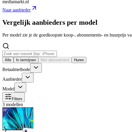
mediamarkt.nl
Naar aanbieder
Vergelijk aanbieders per model
Per model zie je de goedkoopste koop-, abonnements- en huurprijs v
Alle
In termijnen
Met abonnement
Huren
Betaalmethode
Aanbieder
Model
Filters
3 modellen