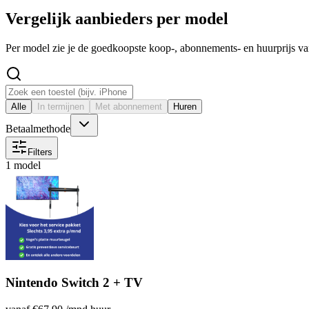
Vergelijk aanbieders per model
Per model zie je de goedkoopste koop-, abonnements- en huurprijs v
Alle
In termijnen
Met abonnement
Huren
Betaalmethode
Filters
1 model
Nintendo Switch 2 + TV