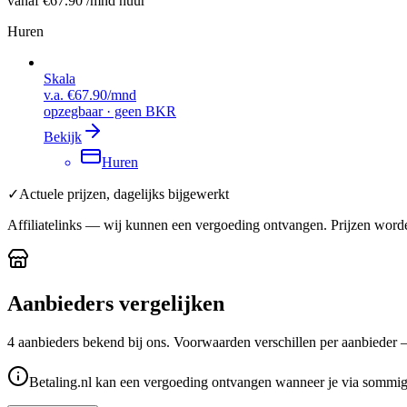
vanaf
€67.90
/mnd huur
Huren
Skala
v.a.
€67.90
/mnd
opzegbaar · geen BKR
Bekijk
Huren
✓
Actuele prijzen, dagelijks bijgewerkt
Affiliatelinks — wij kunnen een vergoeding ontvangen. Prijzen worde
Aanbieders vergelijken
4
aanbieder
s
bekend bij ons. Voorwaarden verschillen per aanbieder — c
Betaling.nl kan een vergoeding ontvangen wanneer je via sommige 