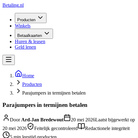
Betaling
.nl
Producten
Winkels
Betaalkaarten
Huren & leasen
Geld lenen
Home
Producten
Parajumpers in termijnen betalen
Parajumpers in termijnen betalen
Door
Ard-Jan Bredewout
20 mei 2026
Laatst bijgewerkt op
20 mei 2026
Feitelijk gecontroleerd
Redactionele integriteit
5 min
leestijd
·
producten