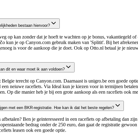
elijkheden bestaan hiervoor?
e weg op kan zonder dat je hoeft te wachten op je bonus, vakantiegeld 
Zo kun je op Canyon.com gebruik maken van 'Splitit'. Bij het afrekenen
noeg is voor de aankoop die je doet. Ook op Otto.nl betaal je je nieuwe
kan dit en waar moet ik aan voldoen?
t Belgie terecht op Canyon.com. Daarnaast is unigro.be een goede optie 
 een neiuwe racefiets. Via Ideal kun je kiezen voor in termijnen betalen
alen. Op die manier heb je bij een grote aankoop als een racefiets ook 
rijgen met een BKR-registratie. Hoe kan ik dat het beste regelen?
 afbetalen? Ben je geinteresseerd in een racefiets op afbetaling dan zi
 openstaande bedrag onder de 250 euro, dan gaat de registratie gewoon
acefiets leasen ook een goede optie.