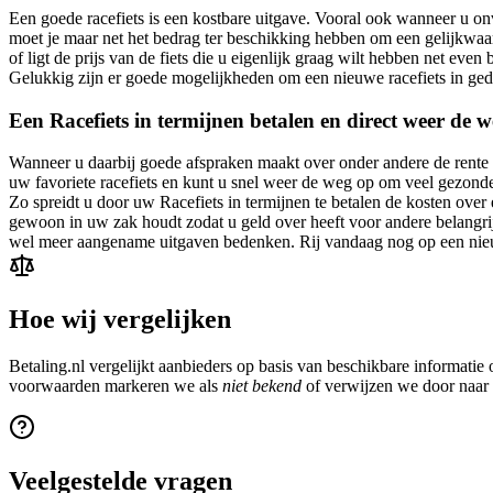
Een goede racefiets is een kostbare uitgave. Vooral ook wanneer u o
moet je maar net het bedrag ter beschikking hebben om een gelijkwaar
of ligt de prijs van de fiets die u eigenlijk graag wilt hebben net ev
Gelukkig zijn er goede mogelijkheden om een nieuwe racefiets in ged
Een Racefiets in termijnen betalen en direct weer de 
Wanneer u daarbij goede afspraken maakt over onder andere de rente en
uw favoriete racefiets en kunt u snel weer de weg op om veel gezonde 
Zo spreidt u door uw Racefiets in termijnen te betalen de kosten ove
gewoon in uw zak houdt zodat u geld over heeft voor andere belangrij
wel meer aangename uitgaven bedenken. Rij vandaag nog op een nieuw
Hoe wij vergelijken
Betaling.nl vergelijkt aanbieders op basis van beschikbare informati
voorwaarden markeren we als
niet bekend
of verwijzen we door naar d
Veelgestelde vragen