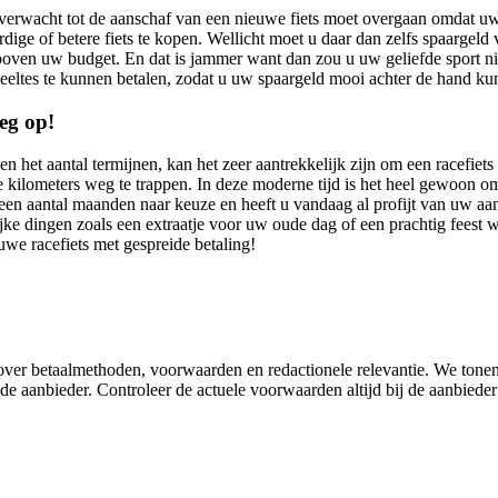
nverwacht tot de aanschaf van een nieuwe fiets moet overgaan omdat u
dige of betere fiets te kopen. Wellicht moet u daar dan zelfs spaargel
en boven uw budget. En dat is jammer want dan zou u uw geliefde sport ni
eeltes te kunnen betalen, zodat u uw spaargeld mooi achter de hand ku
weg op!
 het aantal termijnen, kan het zeer aantrekkelijk zijn om een racefiets
kilometers weg te trappen. In deze moderne tijd is het heel gewoon om b
r een aantal maanden naar keuze en heeft u vandaag al profijt van uw a
ke dingen zoals een extraatje voor uw oude dag of een prachtig feest 
e racefiets met gespreide betaling!
e over betaalmethoden, voorwaarden en redactionele relevantie. We tone
e aanbieder. Controleer de actuele voorwaarden altijd bij de aanbieder 