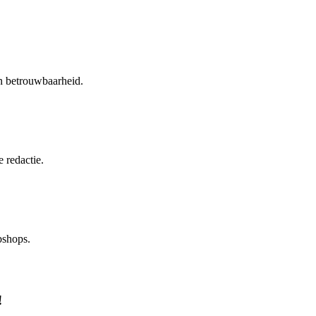
en betrouwbaarheid.
 redactie.
bshops.
!