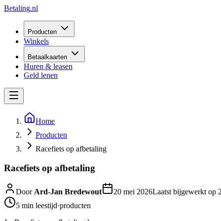
Betaling
.nl
Producten
Winkels
Betaalkaarten
Huren & leasen
Geld lenen
Home
Producten
Racefiets op afbetaling
Racefiets op afbetaling
Door
Ard-Jan Bredewout
20 mei 2026
Laatst bijgewerkt op
5 min
leestijd
·
producten