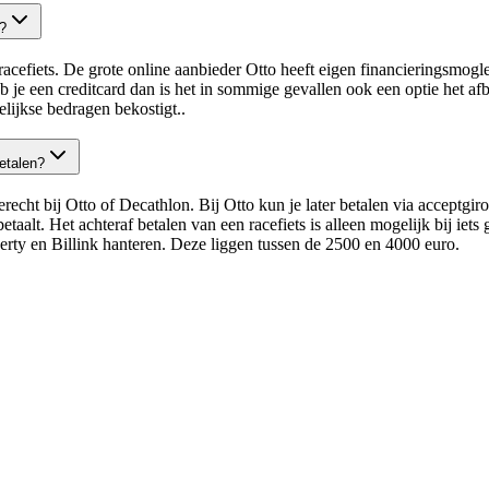
n?
acefiets. De grote online aanbieder Otto heeft eigen financieringsmogle
 je een creditcard dan is het in sommige gevallen ook een optie het afb
delijkse bedragen bekostigt..
etalen?
terecht bij Otto of Decathlon. Bij Otto kun je later betalen via acceptgi
betaalt. Het achteraf betalen van een racefiets is alleen mogelijk bij ie
iverty en Billink hanteren. Deze liggen tussen de 2500 en 4000 euro.