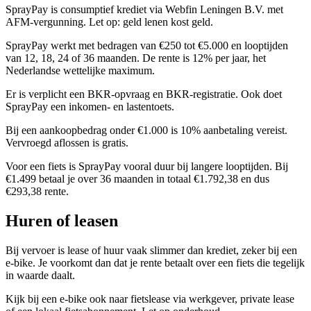
SprayPay is consumptief krediet via Webfin Leningen B.V. met
AFM-vergunning. Let op: geld lenen kost geld.
SprayPay werkt met bedragen van €250 tot €5.000 en looptijden
van 12, 18, 24 of 36 maanden. De rente is 12% per jaar, het
Nederlandse wettelijke maximum.
Er is verplicht een BKR-opvraag en BKR-registratie. Ook doet
SprayPay een inkomen- en lastentoets.
Bij een aankoopbedrag onder €1.000 is 10% aanbetaling vereist.
Vervroegd aflossen is gratis.
Voor een fiets is SprayPay vooral duur bij langere looptijden. Bij
€1.499 betaal je over 36 maanden in totaal €1.792,38 en dus
€293,38 rente.
Huren of leasen
Bij vervoer is lease of huur vaak slimmer dan krediet, zeker bij een
e-bike. Je voorkomt dan dat je rente betaalt over een fiets die tegelijk
in waarde daalt.
Kijk bij een e-bike ook naar fietslease via werkgever, private lease