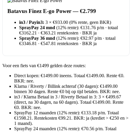
Batavus Finez E-go Power — €2.799
in3 / Payin3:
3 × €933.00 (0% rente, geen BKR)
SprayPay 24 mnd
(12% rente): €131.76 p/m · totaal
€3162.21 · €363.21 rentekosten · BKR ja
SprayPay 36 mnd
(12% rente): €92.97 p/m · totaal
€3346.81 · €547.81 rentekosten · BKR ja
Voor een fiets van €1499 gelden deze routes:
Direct kopen: €1499.00 ineens. Totaal €1499.00. Rente €0.
BKR: nee.
Klarna / Riverty / Billink achteraf (30 dagen): €1499.00
binnen 30 dagen. Rente €0 bij op tijd betalen. BKR: nee.
in3 / Klarna Betaal in 3 / Riverty Betaal in 3: 3 × €499.67
(direct, na 30 dagen, na 60 dagen). Totaal €1499.00. Rente
€0. BKR: nee.
SprayPay 12 maanden (12% rente): €133.18 p/m. Totaal
€1598.21. Rentekosten €99.21. BKR: ja (krediet > €250 en >
1 maand).
SprayPay 24 maanden (12% rente): €70.56 p/m. Totaal