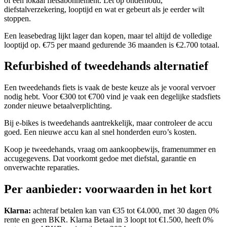
of een lokaal fietsabonnement. Let op onderhoud,
diefstalverzekering, looptijd en wat er gebeurt als je eerder wilt
stoppen.
Een leasebedrag lijkt lager dan kopen, maar tel altijd de volledige
looptijd op. €75 per maand gedurende 36 maanden is €2.700 totaal.
Refurbished of tweedehands alternatief
Een tweedehands fiets is vaak de beste keuze als je vooral vervoer
nodig hebt. Voor €300 tot €700 vind je vaak een degelijke stadsfiets
zonder nieuwe betaalverplichting.
Bij e-bikes is tweedehands aantrekkelijk, maar controleer de accu
goed. Een nieuwe accu kan al snel honderden euro’s kosten.
Koop je tweedehands, vraag om aankoopbewijs, framenummer en
accugegevens. Dat voorkomt gedoe met diefstal, garantie en
onverwachte reparaties.
Per aanbieder: voorwaarden in het kort
Klarna:
achteraf betalen kan van €35 tot €4.000, met 30 dagen 0%
rente en geen BKR. Klarna Betaal in 3 loopt tot €1.500, heeft 0%