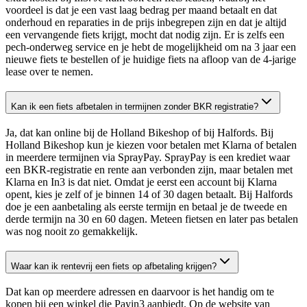
voordeel is dat je een vast laag bedrag per maand betaalt en dat
onderhoud en reparaties in de prijs inbegrepen zijn en dat je altijd
een vervangende fiets krijgt, mocht dat nodig zijn. Er is zelfs een
pech-onderweg service en je hebt de mogelijkheid om na 3 jaar een
nieuwe fiets te bestellen of je huidige fiets na afloop van de 4-jarige
lease over te nemen.
Kan ik een fiets afbetalen in termijnen zonder BKR registratie?
Ja, dat kan online bij de Holland Bikeshop of bij Halfords. Bij
Holland Bikeshop kun je kiezen voor betalen met Klarna of betalen
in meerdere termijnen via SprayPay. SprayPay is een krediet waar
een BKR-registratie en rente aan verbonden zijn, maar betalen met
Klarna en In3 is dat niet. Omdat je eerst een account bij Klarna
opent, kies je zelf of je binnen 14 of 30 dagen betaalt. Bij Halfords
doe je een aanbetaling als eerste termijn en betaal je de tweede en
derde termijn na 30 en 60 dagen. Meteen fietsen en later pas betalen
was nog nooit zo gemakkelijk.
Waar kan ik rentevrij een fiets op afbetaling krijgen?
Dat kan op meerdere adressen en daarvoor is het handig om te
kopen bij een winkel die Payin3 aanbiedt. Op de website van