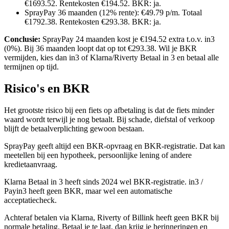
€1693.52. Rentekosten €194.52. BKR: ja.
SprayPay 36 maanden (12% rente): €49.79 p/m. Totaal
€1792.38. Rentekosten €293.38. BKR: ja.
Conclusie:
SprayPay 24 maanden kost je €194.52 extra t.o.v. in3
(0%). Bij 36 maanden loopt dat op tot €293.38. Wil je BKR
vermijden, kies dan in3 of Klarna/Riverty Betaal in 3 en betaal alle
termijnen op tijd.
Risico's en BKR
Het grootste risico bij een fiets op afbetaling is dat de fiets minder
waard wordt terwijl je nog betaalt. Bij schade, diefstal of verkoop
blijft de betaalverplichting gewoon bestaan.
SprayPay geeft altijd een BKR-opvraag en BKR-registratie. Dat kan
meetellen bij een hypotheek, persoonlijke lening of andere
kredietaanvraag.
Klarna Betaal in 3 heeft sinds 2024 wel BKR-registratie. in3 /
Payin3 heeft geen BKR, maar wel een automatische
acceptatiecheck.
Achteraf betalen via Klarna, Riverty of Billink heeft geen BKR bij
normale betaling. Betaal je te laat, dan krijg je herinneringen en