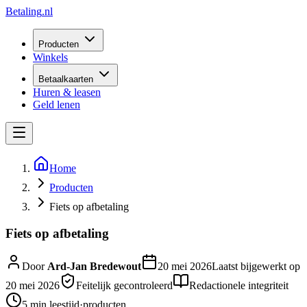
Betaling
.nl
Producten
Winkels
Betaalkaarten
Huren & leasen
Geld lenen
Home
Producten
Fiets op afbetaling
Fiets op afbetaling
Door
Ard-Jan Bredewout
20 mei 2026
Laatst bijgewerkt op
20 mei 2026
Feitelijk gecontroleerd
Redactionele integriteit
5 min
leestijd
·
producten