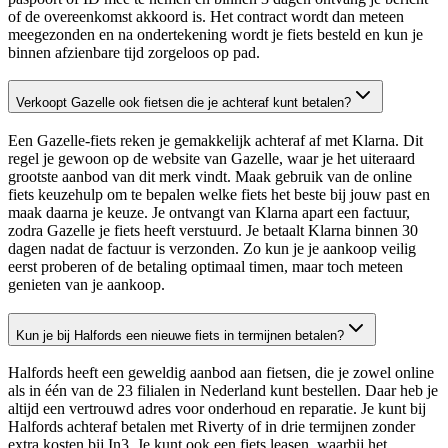
of de overeenkomst akkoord is. Het contract wordt dan meteen
meegezonden en na ondertekening wordt je fiets besteld en kun je
binnen afzienbare tijd zorgeloos op pad.
Verkoopt Gazelle ook fietsen die je achteraf kunt betalen?
Een Gazelle-fiets reken je gemakkelijk achteraf af met Klarna. Dit
regel je gewoon op de website van Gazelle, waar je het uiteraard
grootste aanbod van dit merk vindt. Maak gebruik van de online
fiets keuzehulp om te bepalen welke fiets het beste bij jouw past en
maak daarna je keuze. Je ontvangt van Klarna apart een factuur,
zodra Gazelle je fiets heeft verstuurd. Je betaalt Klarna binnen 30
dagen nadat de factuur is verzonden. Zo kun je je aankoop veilig
eerst proberen of de betaling optimaal timen, maar toch meteen
genieten van je aankoop.
Kun je bij Halfords een nieuwe fiets in termijnen betalen?
Halfords heeft een geweldig aanbod aan fietsen, die je zowel online
als in één van de 23 filialen in Nederland kunt bestellen. Daar heb je
altijd een vertrouwd adres voor onderhoud en reparatie. Je kunt bij
Halfords achteraf betalen met Riverty of in drie termijnen zonder
extra kosten bij In3. Je kunt ook een fiets leasen, waarbij het