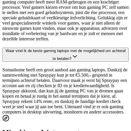
gaming computer heeft meer RAM-geheugen en een krachtiger
processor. Veel gamers kiezen ervoor om hun gaming PC zelf samen
te stellen met een goed geluidssysteem, juist die éne processor, een
speciale geluidskaart of veelkleurige ledverlichting. Gelukkig zijn er
veel gespecialiseerde winkels voor games, waar je niet alleen de
nieuwste games kunt vinden, maar ook je apparatuur, adviezen over
installatie of verbetering van je hardware en je zult er mensen met
dezelfde interesse treffen.
Waar vind ik de beste gaming laptops met de mogelijkheid om achteraf
te betalen?
Somashome heeft een groot aanbod aan gaming laptops. Dankzij de
samenwerking met Spraypay kun je tot €5.500,- gespreid in
termijnen achteraf betalen. Daarvoor maak je eerst bij Spraypay een
account aan en zij checken je ID en je kredietwaardigheid. Is
Spraypay akkoord, dan kun jij de gaming PC van je dromen gaan
kopen en betaal je rustig in het aantal termijnen dat je kiest, af.
Spraypay rekent 14% rente, en dankzij de handige krediet check
weet je snel waar jij aan toe bent. Uiteraard vind je er ook gaming
computers in desktop uitvoering, monitoren en andere accessoires.