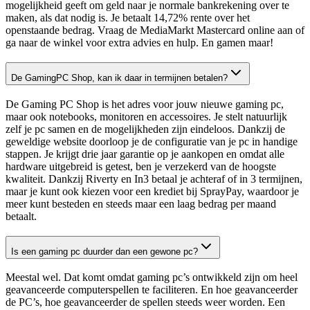
mogelijkheid geeft om geld naar je normale bankrekening over te
maken, als dat nodig is. Je betaalt 14,72% rente over het
openstaande bedrag. Vraag de MediaMarkt Mastercard online aan of
ga naar de winkel voor extra advies en hulp. En gamen maar!
De GamingPC Shop, kan ik daar in termijnen betalen?
De Gaming PC Shop is het adres voor jouw nieuwe gaming pc,
maar ook notebooks, monitoren en accessoires. Je stelt natuurlijk
zelf je pc samen en de mogelijkheden zijn eindeloos. Dankzij de
geweldige website doorloop je de configuratie van je pc in handige
stappen. Je krijgt drie jaar garantie op je aankopen en omdat alle
hardware uitgebreid is getest, ben je verzekerd van de hoogste
kwaliteit. Dankzij Riverty en In3 betaal je achteraf of in 3 termijnen,
maar je kunt ook kiezen voor een krediet bij SprayPay, waardoor je
meer kunt besteden en steeds maar een laag bedrag per maand
betaalt.
Is een gaming pc duurder dan een gewone pc?
Meestal wel. Dat komt omdat gaming pc’s ontwikkeld zijn om heel
geavanceerde computerspellen te faciliteren. En hoe geavanceerder
de PC’s, hoe geavanceerder de spellen steeds weer worden. Een