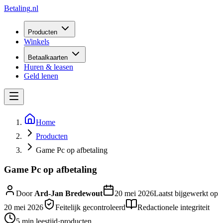
Betaling
.nl
Producten
Winkels
Betaalkaarten
Huren & leasen
Geld lenen
Home
Producten
Game Pc op afbetaling
Game Pc op afbetaling
Door
Ard-Jan Bredewout
20 mei 2026
Laatst bijgewerkt op
20 mei 2026
Feitelijk gecontroleerd
Redactionele integriteit
5 min
leestijd
·
producten