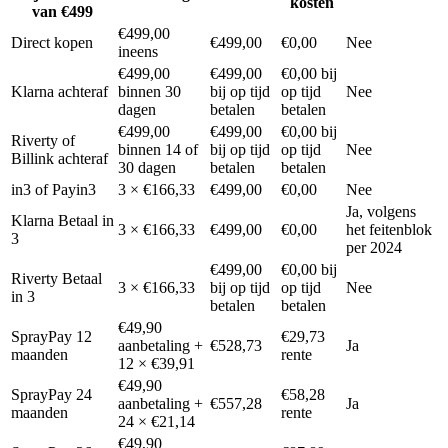
kosten
van €499
€499,00
Direct kopen
€499,00
€0,00
Nee
ineens
€499,00
€499,00
€0,00 bij
Klarna achteraf
binnen 30
bij op tijd
op tijd
Nee
dagen
betalen
betalen
€499,00
€499,00
€0,00 bij
Riverty of
binnen 14 of
bij op tijd
op tijd
Nee
Billink achteraf
30 dagen
betalen
betalen
in3 of Payin3
3 × €166,33
€499,00
€0,00
Nee
Ja, volgens
Klarna Betaal in
3 × €166,33
€499,00
€0,00
het feitenblok
3
per 2024
€499,00
€0,00 bij
Riverty Betaal
3 × €166,33
bij op tijd
op tijd
Nee
in 3
betalen
betalen
€49,90
SprayPay 12
€29,73
aanbetaling +
€528,73
Ja
maanden
rente
12 × €39,91
€49,90
SprayPay 24
€58,28
aanbetaling +
€557,28
Ja
maanden
rente
24 × €21,14
€49,90