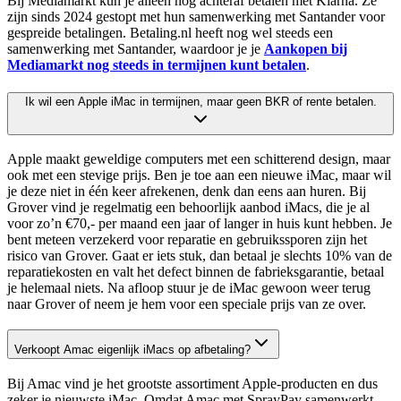
Bij Mediamarkt kun je alleen nog achteraf betalen met Klarna. Ze
zijn sinds 2024 gestopt met hun samenwerking met Santander voor
gespreide betalingen. Betaling.nl heeft nog wel steeds een
samenwerking met Santander, waardoor je je
Aankopen bij
Mediamarkt nog steeds in termijnen kunt betalen
.
Ik wil een Apple iMac in termijnen, maar geen BKR of rente betalen.
Apple maakt geweldige computers met een schitterend design, maar
ook met een stevige prijs. Ben je toe aan een nieuwe iMac, maar wil
je deze niet in één keer afrekenen, denk dan eens aan huren. Bij
Grover vind je regelmatig een behoorlijk aanbod iMacs, die je al
voor zo’n €70,- per maand een jaar of langer in huis kunt hebben. Je
bent meteen verzekerd voor reparatie en gebruikssporen zijn het
risico van Grover. Gaat er iets stuk, dan betaal je slechts 10% van de
reparatiekosten en valt het defect binnen de fabrieksgarantie, betaal
je helemaal niets. Na afloop stuur je de iMac gewoon weer terug
naar Grover of neem je hem voor een speciale prijs van ze over.
Verkoopt Amac eigenlijk iMacs op afbetaling?
Bij Amac vind je het grootste assortiment Apple-producten en dus
zeker je nieuwste iMac. Omdat Amac met SprayPay samenwerkt,