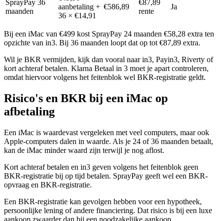
SprayPay 36
€87,89
aanbetaling +
€586,89
Ja
maanden
rente
36 × €14,91
Bij een iMac van €499 kost SprayPay 24 maanden €58,28 extra ten
opzichte van in3. Bij 36 maanden loopt dat op tot €87,89 extra.
Wil je BKR vermijden, kijk dan vooral naar in3, Payin3, Riverty of
kort achteraf betalen. Klarna Betaal in 3 moet je apart controleren,
omdat hiervoor volgens het feitenblok wel BKR-registratie geldt.
Risico's en BKR bij een iMac op
afbetaling
Een iMac is waardevast vergeleken met veel computers, maar ook
Apple-computers dalen in waarde. Als je 24 of 36 maanden betaalt,
kan de iMac minder waard zijn terwijl je nog aflost.
Kort achteraf betalen en in3 geven volgens het feitenblok geen
BKR-registratie bij op tijd betalen. SprayPay geeft wel een BKR-
opvraag en BKR-registratie.
Een BKR-registratie kan gevolgen hebben voor een hypotheek,
persoonlijke lening of andere financiering. Dat risico is bij een luxe
aankoop zwaarder dan bij een noodzakelijke aankoop.