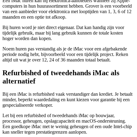
Een iMac huren kan bij elektronica-aanbieders wanneer zij Apple-
computers in hun huurassortiment hebben. Grover is een voorbeeld
van een aanbieder voor elektronica met looptijden van 1, 3, 6 of 12
maanden en een optie tot afkoop.
Bij huren word je niet direct eigenaar. Dat kan handig zijn voor
tijdelijk gebruik, maar bij lang gebruik kunnen de totale kosten
hoger worden dan kopen.
Noem huren pas verstandig als je de iMac voor een afgebakende
periode nodig hebt, bijvoorbeeld voor een tijdelijk project. Reken
altijd uit wat je over 12, 24 of 36 maanden totaal betaalt.
Refurbished of tweedehands iMac als
alternatief
Bij een iMac is refurbished vaak verstandiger dan krediet. Je betaalt
minder, beperkt waardedaling en kunt kiezen voor garantie bij een
gespecialiseerde verkoper.
Let bij een refurbished of tweedehands iMac op bouwjaar,
processor, geheugen, opslagcapaciteit en macOS-ondersteuning.
Een goedkope iMac met te weinig geheugen of een oude Intel-chip
kan sneller tegen prestatiegrenzen aanlopen.