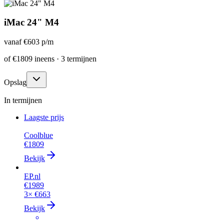
iMac 24" M4
vanaf
€603
p/m
of
€1809
ineens · 3 termijnen
Opslag
In termijnen
Laagste prijs
Coolblue
€1809
Bekijk
EP.nl
€1989
3×
€663
Bekijk