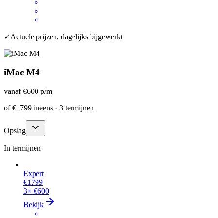
✓
Actuele prijzen, dagelijks bijgewerkt
iMac M4
vanaf
€600
p/m
of
€1799
ineens · 3 termijnen
Opslag
In termijnen
Expert
€1799
3×
€600
Bekijk