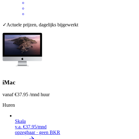
✓
Actuele prijzen, dagelijks bijgewerkt
iMac
vanaf
€37.95
/mnd huur
Huren
Skala
v.a.
€37.95
/mnd
opzegbaar · geen BKR