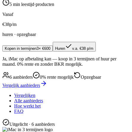
5 min
leestijd
·
producten
Vanaf
€
38
p/m
huren · opzegbaar
Kopen in termijnen
3× €600
Huren
v.a. €38 p/m
Ja, iMac op afbetaling kan — koop in 3 termijnen of huur per
maand. 0% rente en zonder BKR mogelijk.
6
aanbieders
0% rente mogelijk
Opzegbaar
Vergelijk aanbieders
Vergelijken
Alle aanbieders
Hoe werkt het
FAQ
Uitgelicht
· 6 aanbieders