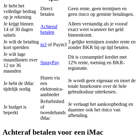
Je hebt het
Direct
Geen rente, geen termijnen en
volledige bedrag
betalen
geen risico op gemiste betalingen.
op je rekening
Je krijgt binnen
Alleen verstandig als je vooraf
Achteraf
14 of 30 dagen
exact weet wanneer het geld
betalen
salaris
binnenkomt.
Je wilt de betaling
3 gelijke termijnen zonder rente en
in3
of Payin3
kort spreiden
zonder BKR bij op tijd betalen.
Je wilt lage
Dit is consumptief krediet met
maandlasten over
SprayPay
12% rente, toetsing en BKR-
12 tot 36
registratie.
maanden
Huren via
Je wordt geen eigenaar en moet de
Je hebt de iMac
een
totale huurkosten over de hele
tijdelijk nodig
elektronica-
gebruiksduur uitrekenen.
aanbieder
Refurbished
Je verlaagt het aankoopbedrag en
Je budget is
of
daarmee ook het risico van
beperkt
tweedehands
afbetaling.
iMac
Achteraf betalen voor een iMac