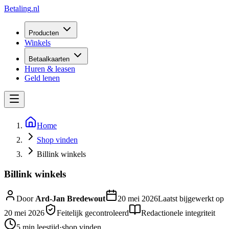
Betaling
.nl
Producten
Winkels
Betaalkaarten
Huren & leasen
Geld lenen
Home
Shop vinden
Billink winkels
Billink winkels
Door
Ard-Jan Bredewout
20 mei 2026
Laatst bijgewerkt op
20 mei 2026
Feitelijk gecontroleerd
Redactionele integriteit
5 min
leestijd
·
shop vinden