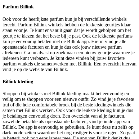
Parfum Billink
Ook voor de heerlijkste parfum kun je bij verschillende winkels
terecht. Parfum Billink winkels hebben de lekkerste geurtjes klaar
staan voor je. Je kunt er vanuit gaan dat je wordt geholpen om het
geurtje te kiezen dat het beste bij je past. Ook de lekkerste parfums
kun je eenvoudig betalen met de Billink app. Hierin vind je alle
openstaande facturen en kun je dus ook jouw nieuwe parfum
afrekenen. Ga nu alvast op zoek naar een nieuw geurtje waarmee je
iedereen kunt verbazen. Je kunt deze vinden bij jouw favoriete
parfum winkels die samenwerken met Billink. Een overzicht hiervan
vind je op de website van Billink.
Billink kleding
Shoppen bij winkels met Billink kleding maakt het eenvoudig en
veilig om te shoppen voor een nieuwe outfit. Zo vind je je favoriete
trui of die hele comfortabele broek bij de beste kledingwinkels die
samen met Billink werken. Ook voor de leukste kleding kun je dus
je betalingen eenvoudig doen. Een overzicht van al je facturen,
zowel de betaalde als openstaande facturen, vind je in de app van
Billink. De app is eenvoudig te gebruiken. Je kunt deze nu zelfs op
dark mode zetten waardoor het nog rustiger is voor je ogen. Zo gaat
je batterij ook nog eens langer mee. De app van Billink denkt dus