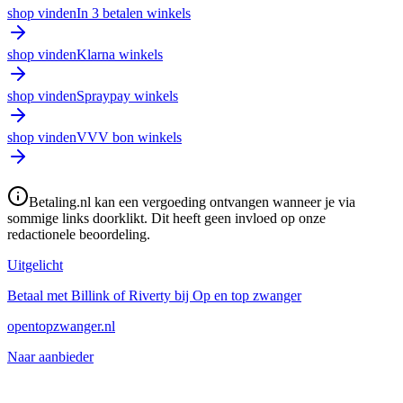
shop vinden
In 3 betalen winkels
shop vinden
Klarna winkels
shop vinden
Spraypay winkels
shop vinden
VVV bon winkels
Betaling.nl kan een vergoeding ontvangen wanneer je via
sommige links doorklikt. Dit heeft geen invloed op onze
redactionele beoordeling.
Uitgelicht
Betaal met Billink of Riverty bij Op en top zwanger
opentopzwanger.nl
Naar aanbieder