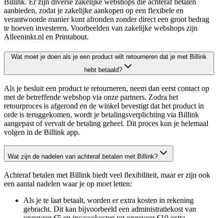
Billink. Er zijn diverse zakelijke webshops die achteraf betalen
aanbieden, zodat je zakelijke aankopen op een flexibele en
verantwoorde manier kunt afronden zonder direct een groot bedrag
te hoeven investeren. Voorbeelden van zakelijke webshops zijn
Alleeninkt.nl en Printabout.
Wat moet je doen als je een product wilt retourneren dat je met Billink
hebt betaald?
Als je besluit een product te retourneren, neem dan eerst contact op
met de betreffende webshop via onze partners. Zodra het
retourproces is afgerond en de winkel bevestigt dat het product in
orde is teruggekomen, wordt je betalingsverplichting via Billink
aangepast of vervalt de betaling geheel. Dit proces kun je helemaal
volgen in de Billink app.
Wat zijn de nadelen van achteraf betalen met Billink?
Achteraf betalen met Billink biedt veel flexibiliteit, maar er zijn ook
een aantal nadelen waar je op moet letten:
Als je te laat betaalt, worden er extra kosten in rekening
gebracht. Dit kan bijvoorbeeld een administratiekost van
ongeveer €5 en incassokosten tot ongeveer €10 extra