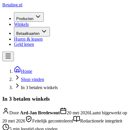
Betaling
.nl
Producten
Winkels
Betaalkaarten
Huren & leasen
Geld lenen
Home
Shop vinden
In 3 betalen winkels
In 3 betalen winkels
Door
Ard-Jan Bredewout
20 mei 2026
Laatst bijgewerkt op
20 mei 2026
Feitelijk gecontroleerd
Redactionele integriteit
5 min
leestijd
·
shop vinden