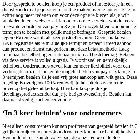
Door gespreid te betalen koop je een product of investeer je in een
dienst zonder dat je je zorgen hoeft te maken over je budget. Er zijn
echter nog meer redenen om voor deze optie te kiezen als je wilt
winkelen in een webshop. Hieronder kom je te weten wat de meest
relevante voordelen van pay in 3 zijn: De mogelijkheid om binnen 3
termijnen te betalen met gelijk matige bedragen. Gespreid betalen
tegen 0% rente wordt als zeer positief ervaren. Geen sprake van
BKR registratie als je in 3 gelijke termijnen betaalt. Breed aanbod
aan product en dienst categorieën met deze betaalmethode. Laag
minimaal bestelbedrag en optimaal maximaal bestelbedrag. Betalen
via deze service is volledig gratis. Je wordt snel en gemakkelijk
geholpen. Ondernemers geven klanten meer flexibiliteit voor een
verhoogde omzet. Dankzij de mogelijkheden van pay in 3 kun je in
3 termijnen betalen als je een vrij grote aankoop aan wilt gaan. Deze
regeling is overigens 100% rentevrij, je betaalt dus geen rente
bovenop het geleend bedrag. Hierdoor koop je dus je
lievelingsproduct zonder dat je je budget overschrijdt. Betalen kan
daarnaast veilig, snel en eenvoudig.
‘In 3 keer betalen’ voor ondernemers
Niet alleen consumenten kunnen profiteren van gespreid betalen in 3
gelijke termijnen, maar ook ondernemers kunnen er baat bij hebben.
Een ondernemer kan de conversie, de omzet en gemiddelde