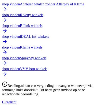
shop vinden
Achteraf betalen zonder Afterpay of Klarna
shop vinden
Riverty winkels
shop vinden
Billink winkels
shop vinden
iDEAL in3 winkels
shop vinden
Klarna winkels
shop vinden
Spraypay winkels
shop vinden
VVV bon winkels
Betaling.nl kan een vergoeding ontvangen wanneer je via
sommige links doorklikt. Dit heeft geen invloed op onze
redactionele beoordeling.
Uitgelicht