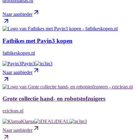
droommatras.nl
Naar aanbieder
Fatbikes met Payin3 kopen
fatbikeskopen.nl
Payin3
in3
Naar aanbieder
Grote collectie hand- en robotstofzuigers
eziclean.nl
Klarna
iDEAL
in3
Naar aanbieder