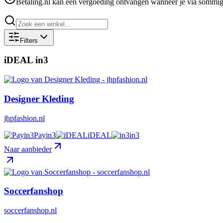
Betaling.nl kan een vergoeding ontvangen wanneer je via sommige 
Filters
iDEAL in3
Designer Kleding
jhpfashion.nl
Payin3
iDEAL
in3
Naar aanbieder
Soccerfanshop
soccerfanshop.nl