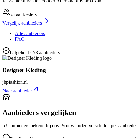
Ja, Achteraf betalen zonder Afterpay of Klarna kan.
53
aanbieders
Vergelijk aanbieders
Alle aanbieders
FAQ
Uitgelicht
· 53 aanbieders
Designer Kleding
jhpfashion.nl
Naar aanbieder
Aanbieders vergelijken
53
aanbieder
s
bekend bij ons. Voorwaarden verschillen per aanbieder —