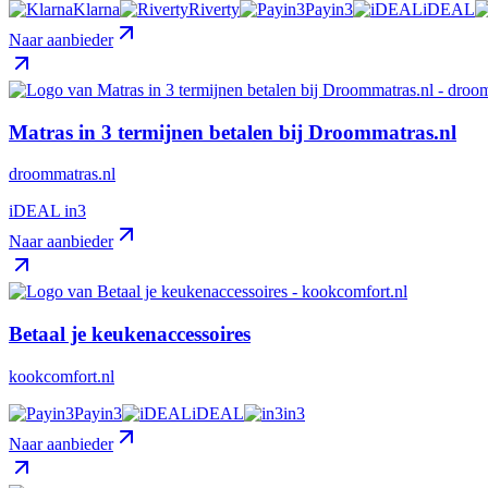
Klarna
Riverty
Payin3
iDEAL
Naar aanbieder
Matras in 3 termijnen betalen bij Droommatras.nl
droommatras.nl
iDEAL in3
Naar aanbieder
Betaal je keukenaccessoires
kookcomfort.nl
Payin3
iDEAL
in3
Naar aanbieder