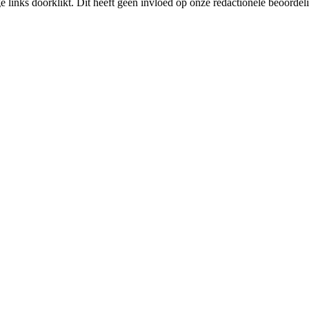
links doorklikt. Dit heeft geen invloed op onze redactionele beoordel