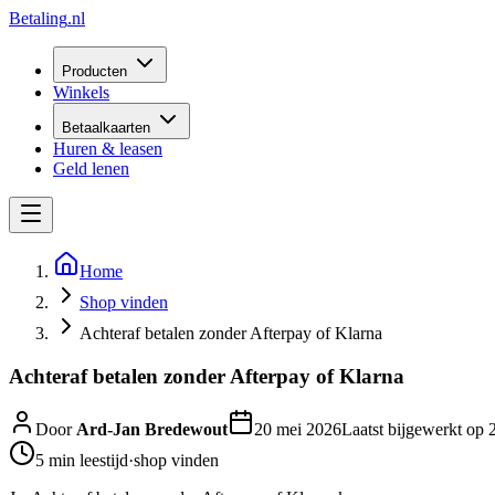
Betaling
.nl
Producten
Winkels
Betaalkaarten
Huren & leasen
Geld lenen
Home
Shop vinden
Achteraf betalen zonder Afterpay of Klarna
Achteraf betalen zonder Afterpay of Klarna
Door
Ard-Jan Bredewout
20 mei 2026
Laatst bijgewerkt op
5 min
leestijd
·
shop vinden