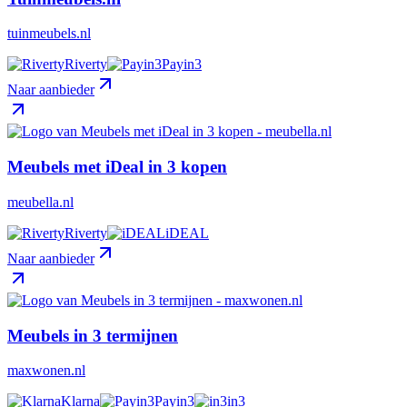
tuinmeubels.nl
Riverty
Payin3
Naar aanbieder
Meubels met iDeal in 3 kopen
meubella.nl
Riverty
iDEAL
Naar aanbieder
Meubels in 3 termijnen
maxwonen.nl
Klarna
Payin3
in3