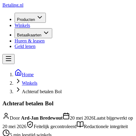
Betaling
.nl
Producten
Winkels
Betaalkaarten
Huren & leasen
Geld lenen
Home
Winkels
Achteraf betalen Bol
Achteraf betalen Bol
Door
Ard-Jan Bredewout
20 mei 2026
Laatst bijgewerkt op
20 mei 2026
Feitelijk gecontroleerd
Redactionele integriteit
5 min
leestijd
·
winkels