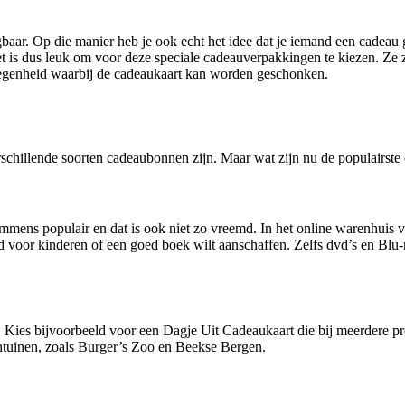
ar. Op die manier heb je ook echt het idee dat je iemand een cadeau ge
et is dus leuk om voor deze speciale cadeauverpakkingen te kiezen. Ze 
elegenheid waarbij de cadeaukaart kan worden geschonken.
erschillende soorten cadeaubonnen zijn. Maar wat zijn nu de populairste
immens populair en dat is ook niet zo vreemd. In het online warenhuis 
ed voor kinderen of een goed boek wilt aanschaffen. Zelfs dvd’s en Blu
 Kies bijvoorbeeld voor een Dagje Uit Cadeaukaart die bij meerdere pre
ntuinen, zoals Burger’s Zoo en Beekse Bergen.