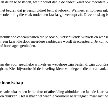
 in delen te besteden, wat inhoudt dat je de cadeaukaart ook meerdere 
het bedrag dat je verschuldigd bent afgeboekt. Wanneer er nog een sald
code nodig die vaak onder een kraslaagje verstopt zit. Deze kraslaag 
schillende cadeaukaarten die je ook bij verschillende winkels en websi
 voor een kaart die door meerdere aanbieders wordt geaccepteerd. Je kun
- of horecagelegenheden.
en die voor specifieke winkels en webshops zijn bestemd, zijn doorgaan
aar. Kies bijvoorbeeld de lievelingskleur van degene die de cadeaukaart k
e boodschap
de cadeaukaart een leuke foto of afbeelding afdrukken en laat de kaart
aten drukken. Het is maar net waar je voorkeur naar uitgaat, maar met h