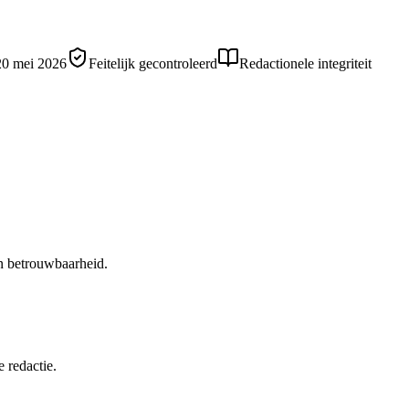
20 mei 2026
Feitelijk gecontroleerd
Redactionele integriteit
en betrouwbaarheid.
 redactie.