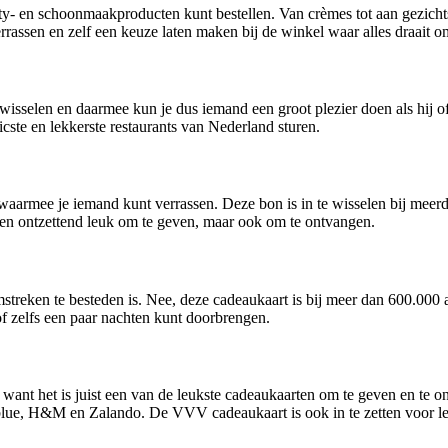
ty- en schoonmaakproducten kunt bestellen. Van crèmes tot aan gezicht
ssen en zelf een keuze laten maken bij de winkel waar alles draait om
sselen en daarmee kun je dus iemand een groot plezier doen als hij of
icste en lekkerste restaurants van Nederland sturen.
aarmee je iemand kunt verrassen. Deze bon is in te wisselen bij meerde
lleen ontzettend leuk om te geven, maar ook om te ontvangen.
omstreken te besteden is. Nee, deze cadeaukaart is bij meer dan 600.00
f zelfs een paar nachten kunt doorbrengen.
want het is juist een van de leukste cadeaukaarten om te geven en te o
blue, H&M en Zalando. De VVV cadeaukaart is ook in te zetten voor leuk