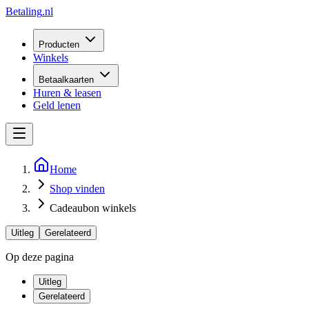
Betaling
.nl
Producten
Winkels
Betaalkaarten
Huren & leasen
Geld lenen
Home
Shop vinden
Cadeaubon winkels
Uitleg
Gerelateerd
Op deze pagina
Uitleg
Gerelateerd