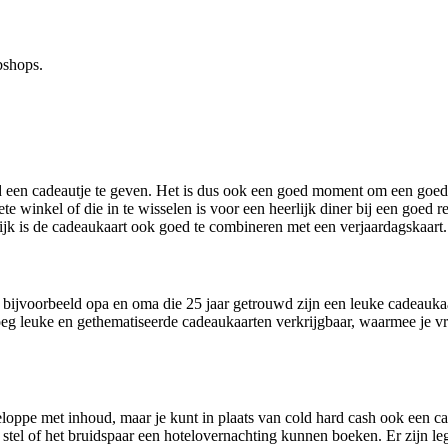
bshops.
en cadeautje te geven. Het is dus ook een goed moment om een goede vr
e winkel of die in te wisselen is voor een heerlijk diner bij een goed 
lijk is de cadeaukaart ook goed te combineren met een verjaardagskaart.
f bijvoorbeeld opa en oma die 25 jaar getrouwd zijn een leuke cadeauk
oeg leuke en gethematiseerde cadeaukaarten verkrijgbaar, waarmee je vrie
eloppe met inhoud, maar je kunt in plaats van cold hard cash ook een 
 stel of het bruidspaar een hotelovernachting kunnen boeken. Er zijn l