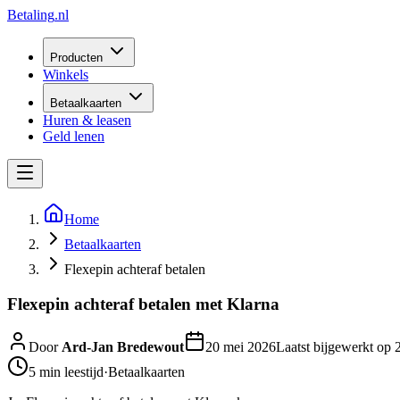
Betaling
.nl
Producten
Winkels
Betaalkaarten
Huren & leasen
Geld lenen
Home
Betaalkaarten
Flexepin achteraf betalen
Flexepin achteraf betalen met Klarna
Door
Ard-Jan Bredewout
20 mei 2026
Laatst bijgewerkt op
5 min
leestijd
·
Betaalkaarten