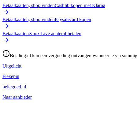
Betaalkaarten, shop vinden
Cashlib kopen met Klarna
Betaalkaarten, shop vinden
Paysafecard kopen
Betaalkaarten
Xbox Live achteraf betalen
Betaling.nl kan een vergoeding ontvangen wanneer je via sommige 
Uitgelicht
Flexepin
beltegoed.nl
Naar aanbieder