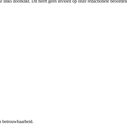
links doorklikt. Dit heeft geen invloed op onze redactionele beoordel
en betrouwbaarheid.