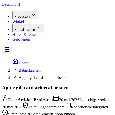
Betaling
.nl
Producten
Winkels
Betaalkaarten
Huren & leasen
Geld lenen
Home
Betaalkaarten
Apple gift card achteraf betalen
Apple gift card achteraf betalen
Door
Ard-Jan Bredewout
20 mei 2026
Laatst bijgewerkt op
20 mei 2026
Feitelijk gecontroleerd
Redactionele integriteit
5 min
leestijd
·
Betaalkaarten, shop vinden