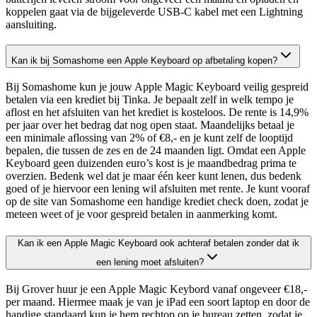
koppelen gaat via de bijgeleverde USB-C kabel met een Lightning
aansluiting.
Kan ik bij Somashome een Apple Keyboard op afbetaling kopen?
Bij Somashome kun je jouw Apple Magic Keyboard veilig gespreid
betalen via een krediet bij Tinka. Je bepaalt zelf in welk tempo je
aflost en het afsluiten van het krediet is kosteloos. De rente is 14,9%
per jaar over het bedrag dat nog open staat. Maandelijks betaal je
een minimale aflossing van 2% of €8,- en je kunt zelf de looptijd
bepalen, die tussen de zes en de 24 maanden ligt. Omdat een Apple
Keyboard geen duizenden euro’s kost is je maandbedrag prima te
overzien. Bedenk wel dat je maar één keer kunt lenen, dus bedenk
goed of je hiervoor een lening wil afsluiten met rente. Je kunt vooraf
op de site van Somashome een handige krediet check doen, zodat je
meteen weet of je voor gespreid betalen in aanmerking komt.
Kan ik een Apple Magic Keyboard ook achteraf betalen zonder dat ik
een lening moet afsluiten?
Bij Grover huur je een Apple Magic Keybord vanaf ongeveer €18,-
per maand. Hiermee maak je van je iPad een soort laptop en door de
handige standaard kun je hem rechtop op je bureau zetten, zodat je