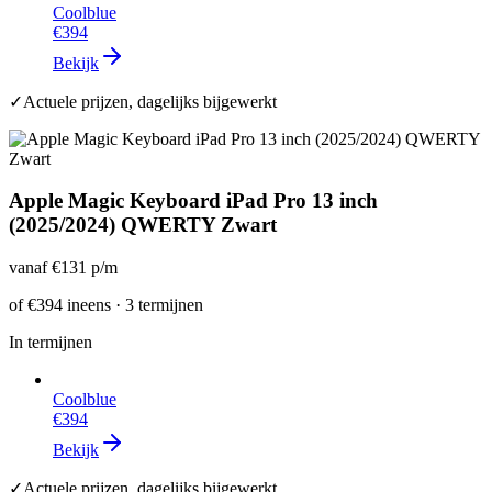
Coolblue
€394
Bekijk
✓
Actuele prijzen, dagelijks bijgewerkt
Apple Magic Keyboard iPad Pro 13 inch
(2025/2024) QWERTY Zwart
vanaf
€131
p/m
of
€394
ineens · 3 termijnen
In termijnen
Coolblue
€394
Bekijk
✓
Actuele prijzen, dagelijks bijgewerkt