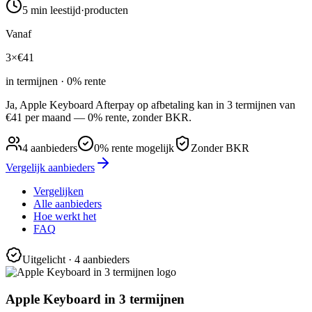
5 min
leestijd
·
producten
Vanaf
3×
€
41
in termijnen · 0% rente
Ja, Apple Keyboard Afterpay op afbetaling kan in 3 termijnen van
€41 per maand — 0% rente, zonder BKR.
4
aanbieders
0% rente mogelijk
Zonder BKR
Vergelijk aanbieders
Vergelijken
Alle aanbieders
Hoe werkt het
FAQ
Uitgelicht
· 4 aanbieders
Apple Keyboard in 3 termijnen