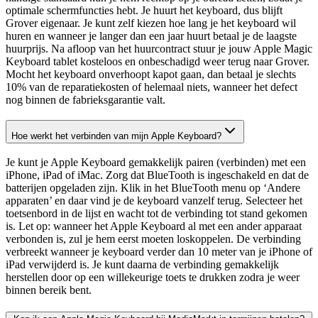
optimale schermfuncties hebt. Je huurt het keyboard, dus blijft
Grover eigenaar. Je kunt zelf kiezen hoe lang je het keyboard wil
huren en wanneer je langer dan een jaar huurt betaal je de laagste
huurprijs. Na afloop van het huurcontract stuur je jouw Apple Magic
Keyboard tablet kosteloos en onbeschadigd weer terug naar Grover.
Mocht het keyboard onverhoopt kapot gaan, dan betaal je slechts
10% van de reparatiekosten of helemaal niets, wanneer het defect
nog binnen de fabrieksgarantie valt.
Hoe werkt het verbinden van mijn Apple Keyboard?
Je kunt je Apple Keyboard gemakkelijk pairen (verbinden) met een
iPhone, iPad of iMac. Zorg dat BlueTooth is ingeschakeld en dat de
batterijen opgeladen zijn. Klik in het BlueTooth menu op ‘Andere
apparaten’ en daar vind je de keyboard vanzelf terug. Selecteer het
toetsenbord in de lijst en wacht tot de verbinding tot stand gekomen
is. Let op: wanneer het Apple Keyboard al met een ander apparaat
verbonden is, zul je hem eerst moeten loskoppelen. De verbinding
verbreekt wanneer je keyboard verder dan 10 meter van je iPhone of
iPad verwijderd is. Je kunt daarna de verbinding gemakkelijk
herstellen door op een willekeurige toets te drukken zodra je weer
binnen bereik bent.