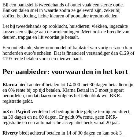
Bij een bankstel is tweedehands of outlet vaak een sterke optie.
Banken dalen snel in waarde zodra ze geleverd zijn, zeker bij
stoffen bekleding, lichte kleuren of populaire trendmodellen.
Let bij tweedehands op rooklucht, huisdieren, vlekken, ingezakte
kussens en slijtage aan de armleuningen. Meet ook de breedte van
deuren, trapgat en lift voordat je betaalt.
Een outletbank, showroommodel of bankstel van vorig seizoen kan
honderden euro’s schelen. Dat is financieel verstandiger dan €129 of
€195 rente betalen voor een nieuwe bank.
Per aanbieder: voorwaarden in het kort
Klarna
biedt achteraf betalen tot €4.000 met 30 dagen betaaltermijn
en 0% rente bij op tijd betalen. Klarna Betaal in 3 moet je apart
beoordelen, omdat daarvoor volgens het feitenblok wel BKR-
registratie geldt.
in3
en
Payin3
verdelen het bedrag in drie gelijke termijnen: direct,
na 30 dagen en na 60 dagen. Er geldt 0% rente, geen BKR-
registratie en een automatische acceptatiecheck vanaf 20 jaar.
Riverty
biedt achteraf betalen in 14 of 30 dagen en kan ook 3