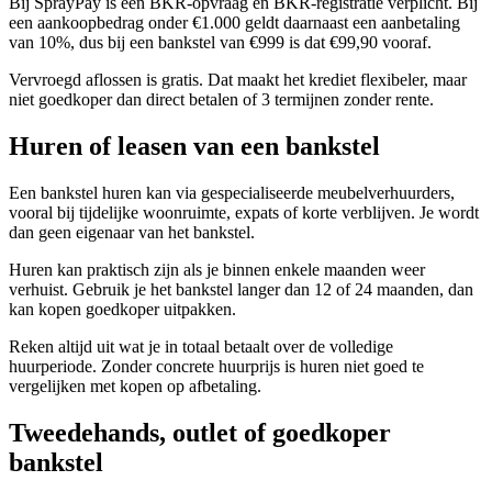
Bij SprayPay is een BKR-opvraag en BKR-registratie verplicht. Bij
een aankoopbedrag onder €1.000 geldt daarnaast een aanbetaling
van 10%, dus bij een bankstel van €999 is dat €99,90 vooraf.
Vervroegd aflossen is gratis. Dat maakt het krediet flexibeler, maar
niet goedkoper dan direct betalen of 3 termijnen zonder rente.
Huren of leasen van een bankstel
Een bankstel huren kan via gespecialiseerde meubelverhuurders,
vooral bij tijdelijke woonruimte, expats of korte verblijven. Je wordt
dan geen eigenaar van het bankstel.
Huren kan praktisch zijn als je binnen enkele maanden weer
verhuist. Gebruik je het bankstel langer dan 12 of 24 maanden, dan
kan kopen goedkoper uitpakken.
Reken altijd uit wat je in totaal betaalt over de volledige
huurperiode. Zonder concrete huurprijs is huren niet goed te
vergelijken met kopen op afbetaling.
Tweedehands, outlet of goedkoper
bankstel