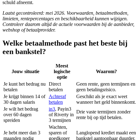
schuld afneemt.
Laatst gecontroleerd: mei 2026. Voorwaarden, betaalmethoden,
limieten, rentepercentages en beschikbaarheid kunnen wijzigen.
Controleer daarom altijd de actuele voorwaarden bij de aanbieder,
webshop of betaalprovider.
Welke betaalmethode past het beste bij
een bankstel?
Meest
Jouw situatie
logische
Waarom?
optie
Je kunt het bedrag nu
Direct
Geen rente, geen termijnen en
betalen
betalen
geen betalingsrisico.
Je krijgt binnen 14 of
Achteraf
Geschikt als je exact weet
30 dagen salaris
betalen
wanneer het geld binnenkomt.
Je wilt het bedrag
in3
, Payin3
Drie vaste termijnen zonder
over 60 dagen
of Riverty in
rente bij op tijd betalen.
spreiden
3 termijnen
Wachten,
Je hebt meer dan 3
sparen of
Langlopend krediet maakt een
maanden nodig
goedkoper
bankstel aantoonbaar duurder.