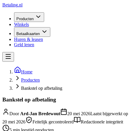
Betaling
.nl
Producten
Winkels
Betaalkaarten
Huren & leasen
Geld lenen
Home
Producten
Bankstel op afbetaling
Bankstel op afbetaling
Door
Ard-Jan Bredewout
20 mei 2026
Laatst bijgewerkt op
20 mei 2026
Feitelijk gecontroleerd
Redactionele integriteit
5 min
leestijd
·
producten