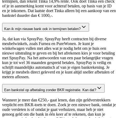
termijnen, dan rekent Tinka 14,9% rente. Ook doet Tinka een check
of je in aanmerking komt voor achteraf betalen, op basis van je ID
en je inkomen. Dat laatste doet Tinka alleen bij een aankoop van een
bankstel duurder dan € 1000,-.
Kan ik mijn nieuwe bank ook in termijnen betalen?
Ja, dat kan via SprayPay. SprayPay heeft contracten bij diverse
meubelwinkels, zoals Furnea en PureWonen. Je kunt je
winkelwagen vullen met alles wat je nodig hebt om je huis een
nieuwe uitstraling te geven en bij het afrekenen kies je voor betaling
met SprayPay. Na het antwoorden van een paar belangrijke vragen
kun je tot wel 36 maanden gespreid betalen. SprayPay is veilig en
schrijft maandelijks automatisch af van je eigen bankrekening. Je
krijgt je meubels direct geleverd en je kunt altijd sneller afbetalen of
meteen aflossen.
Een bankstel op afbetaling zonder BKR registratie. Kan dat?
Wanneer je meer dan €250,- gaat lenen, dan zijn geldverstrekkers
verplicht een BKR-toets te doen. Zoek je een nieuwe bank, omdat je
oude versleten is of omdat je gaat verhuizen, maar heb je niet
genoeg geld om die bank in één keer af te rekenen, dan kun je