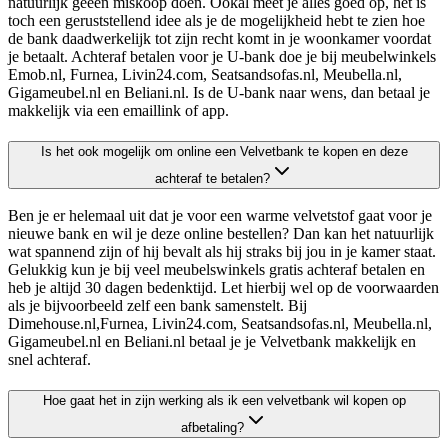
natuurlijk geeen miskoop doen. Ookal meet je alles goed op, het is
toch een geruststellend idee als je de mogelijkheid hebt te zien hoe
de bank daadwerkelijk tot zijn recht komt in je woonkamer voordat
je betaalt. Achteraf betalen voor je U-bank doe je bij meubelwinkels
Emob.nl, Furnea, Livin24.com, Seatsandsofas.nl, Meubella.nl,
Gigameubel.nl en Beliani.nl. Is de U-bank naar wens, dan betaal je
makkelijk via een emaillink of app.
Is het ook mogelijk om online een Velvetbank te kopen en deze
achteraf te betalen?
Ben je er helemaal uit dat je voor een warme velvetstof gaat voor je
nieuwe bank en wil je deze online bestellen? Dan kan het natuurlijk
wat spannend zijn of hij bevalt als hij straks bij jou in je kamer staat.
Gelukkig kun je bij veel meubelswinkels gratis achteraf betalen en
heb je altijd 30 dagen bedenktijd. Let hierbij wel op de voorwaarden
als je bijvoorbeeld zelf een bank samenstelt. Bij
Dimehouse.nl,Furnea, Livin24.com, Seatsandsofas.nl, Meubella.nl,
Gigameubel.nl en Beliani.nl betaal je je Velvetbank makkelijk en
snel achteraf.
Hoe gaat het in zijn werking als ik een velvetbank wil kopen op
afbetaling?