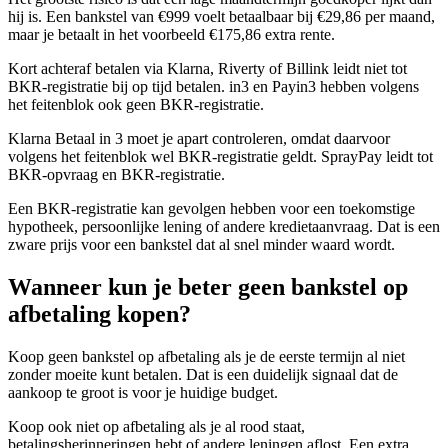
hij is. Een bankstel van €999 voelt betaalbaar bij €29,86 per maand,
maar je betaalt in het voorbeeld €175,86 extra rente.
Kort achteraf betalen via Klarna, Riverty of Billink leidt niet tot
BKR-registratie bij op tijd betalen. in3 en Payin3 hebben volgens
het feitenblok ook geen BKR-registratie.
Klarna Betaal in 3 moet je apart controleren, omdat daarvoor
volgens het feitenblok wel BKR-registratie geldt. SprayPay leidt tot
BKR-opvraag en BKR-registratie.
Een BKR-registratie kan gevolgen hebben voor een toekomstige
hypotheek, persoonlijke lening of andere kredietaanvraag. Dat is een
zware prijs voor een bankstel dat al snel minder waard wordt.
Wanneer kun je beter geen bankstel op
afbetaling kopen?
Koop geen bankstel op afbetaling als je de eerste termijn al niet
zonder moeite kunt betalen. Dat is een duidelijk signaal dat de
aankoop te groot is voor je huidige budget.
Koop ook niet op afbetaling als je al rood staat,
betalingsherinneringen hebt of andere leningen aflost. Een extra