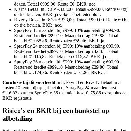
dagen. Totaal €999,00. Rente €0. BKR: nee.
Klarna Betaal in 3: 3 × €333,00. Totaal €999,00. Rente €0 bij
op tijd betalen. BKR: ja volgens het feitenblok.
Riverty Betaal in 3: 3 × €333,00. Totaal €999,00. Rente €0 bij
op tijd betalen. BKR: nee.
SprayPay 12 maanden bij €999: 10% aanbetaling €99,90.
Resterend krediet €899,10. Maandbedrag €79,88. Totaal
betaald €1.058,46. Rentekosten €59,46. BKR: ja.
SprayPay 24 maanden bij €999: 10% aanbetaling €99,90.
Resterend krediet €899,10. Maandbedrag €42,33. Totaal
betaald €1.115,82. Rentekosten €116,82. BKR: ja.
SprayPay 36 maanden bij €999: 10% aanbetaling €99,90.
Resterend krediet €899,10. Maandbedrag €29,86. Totaal
betaald €1.174,86. Rentekosten €175,86. BKR: ja.
Conclusie bij dit voorbeeld:
in3, Payin3 en Riverty Betaal in 3
kosten €0 rente bij op tijd betalen. SprayPay 24 maanden kost
€116,82 extra en SprayPay 36 maanden kost €175,86 extra, plus een
BKR-registratie.
Risico's en BKR bij een bankstel op
afbetaling
Het grootste risico is dat een lage maandtermijn goedkoper lijkt dan