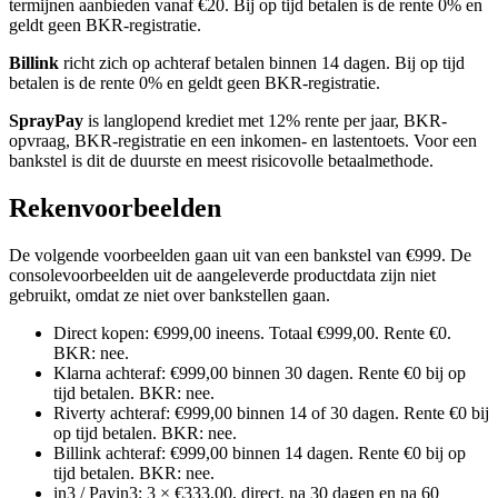
termijnen aanbieden vanaf €20. Bij op tijd betalen is de rente 0% en
geldt geen BKR-registratie.
Billink
richt zich op achteraf betalen binnen 14 dagen. Bij op tijd
betalen is de rente 0% en geldt geen BKR-registratie.
SprayPay
is langlopend krediet met 12% rente per jaar, BKR-
opvraag, BKR-registratie en een inkomen- en lastentoets. Voor een
bankstel is dit de duurste en meest risicovolle betaalmethode.
Rekenvoorbeelden
De volgende voorbeelden gaan uit van een bankstel van €999. De
consolevoorbeelden uit de aangeleverde productdata zijn niet
gebruikt, omdat ze niet over bankstellen gaan.
Direct kopen: €999,00 ineens. Totaal €999,00. Rente €0.
BKR: nee.
Klarna achteraf: €999,00 binnen 30 dagen. Rente €0 bij op
tijd betalen. BKR: nee.
Riverty achteraf: €999,00 binnen 14 of 30 dagen. Rente €0 bij
op tijd betalen. BKR: nee.
Billink achteraf: €999,00 binnen 14 dagen. Rente €0 bij op
tijd betalen. BKR: nee.
in3 / Payin3: 3 × €333,00, direct, na 30 dagen en na 60