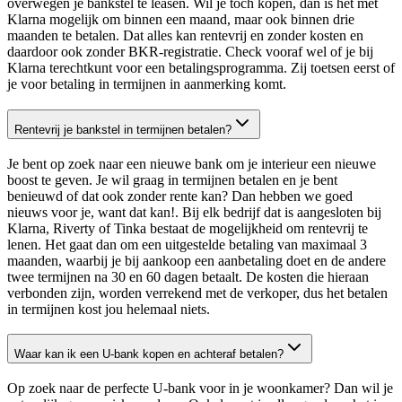
overwegen je bankstel te leasen. Wil je toch kopen, dan is het met
Klarna mogelijk om binnen een maand, maar ook binnen drie
maanden te betalen. Dat alles kan rentevrij en zonder kosten en
daardoor ook zonder BKR-registratie. Check vooraf wel of je bij
Klarna terechtkunt voor een betalingsprogramma. Zij toetsen eerst of
je voor betaling in termijnen in aanmerking komt.
Rentevrij je bankstel in termijnen betalen?
Je bent op zoek naar een nieuwe bank om je interieur een nieuwe
boost te geven. Je wil graag in termijnen betalen en je bent
benieuwd of dat ook zonder rente kan? Dan hebben we goed
nieuws voor je, want dat kan!. Bij elk bedrijf dat is aangesloten bij
Klarna, Riverty of Tinka bestaat de mogelijkheid om rentevrij te
lenen. Het gaat dan om een uitgestelde betaling van maximaal 3
maanden, waarbij je bij aankoop een aanbetaling doet en de andere
twee termijnen na 30 en 60 dagen betaalt. De kosten die hieraan
verbonden zijn, worden verrekend met de verkoper, dus het betalen
in termijnen kost jou helemaal niets.
Waar kan ik een U-bank kopen en achteraf betalen?
Op zoek naar de perfecte U-bank voor in je woonkamer? Dan wil je