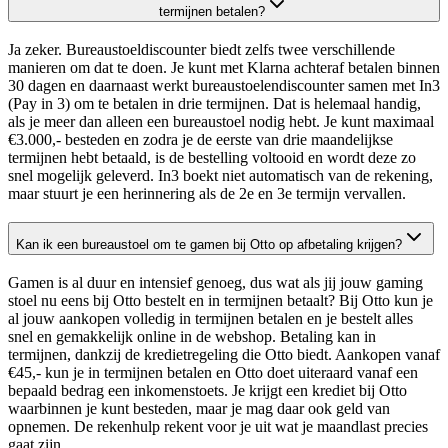
termijnen betalen?
Ja zeker. Bureaustoeldiscounter biedt zelfs twee verschillende
manieren om dat te doen. Je kunt met Klarna achteraf betalen binnen
30 dagen en daarnaast werkt bureaustoelendiscounter samen met In3
(Pay in 3) om te betalen in drie termijnen. Dat is helemaal handig,
als je meer dan alleen een bureaustoel nodig hebt. Je kunt maximaal
€3.000,- besteden en zodra je de eerste van drie maandelijkse
termijnen hebt betaald, is de bestelling voltooid en wordt deze zo
snel mogelijk geleverd. In3 boekt niet automatisch van de rekening,
maar stuurt je een herinnering als de 2e en 3e termijn vervallen.
Kan ik een bureaustoel om te gamen bij Otto op afbetaling krijgen?
Gamen is al duur en intensief genoeg, dus wat als jij jouw gaming
stoel nu eens bij Otto bestelt en in termijnen betaalt? Bij Otto kun je
al jouw aankopen volledig in termijnen betalen en je bestelt alles
snel en gemakkelijk online in de webshop. Betaling kan in
termijnen, dankzij de kredietregeling die Otto biedt. Aankopen vanaf
€45,- kun je in termijnen betalen en Otto doet uiteraard vanaf een
bepaald bedrag een inkomenstoets. Je krijgt een krediet bij Otto
waarbinnen je kunt besteden, maar je mag daar ook geld van
opnemen. De rekenhulp rekent voor je uit wat je maandlast precies
gaat zijn.