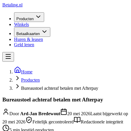
Betaling
.nl
Producten
Winkels
Betaalkaarten
Huren & leasen
Geld lenen
Home
Producten
Bureaustoel achteraf betalen met Afterpay
Bureaustoel achteraf betalen met Afterpay
Door
Ard-Jan Bredewout
20 mei 2026
Laatst bijgewerkt op
20 mei 2026
Feitelijk gecontroleerd
Redactionele integriteit
5 min
leestijd
·
producten