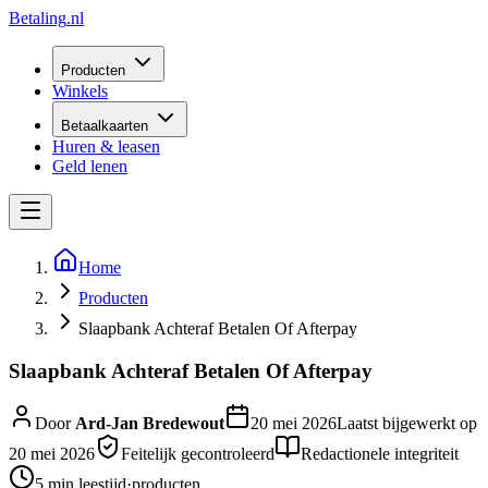
Betaling
.nl
Producten
Winkels
Betaalkaarten
Huren & leasen
Geld lenen
Home
Producten
Slaapbank Achteraf Betalen Of Afterpay
Slaapbank Achteraf Betalen Of Afterpay
Door
Ard-Jan Bredewout
20 mei 2026
Laatst bijgewerkt op
20 mei 2026
Feitelijk gecontroleerd
Redactionele integriteit
5 min
leestijd
·
producten