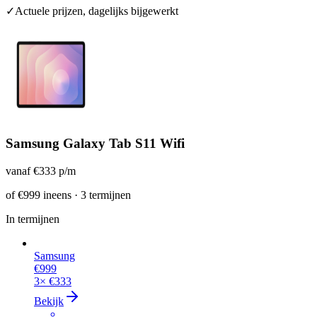
✓
Actuele prijzen, dagelijks bijgewerkt
Samsung Galaxy Tab S11 Wifi
vanaf
€333
p/m
of
€999
ineens · 3 termijnen
In termijnen
Samsung
€999
3×
€333
Bekijk