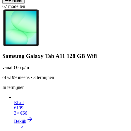
Filters
67 modellen
Samsung Galaxy Tab A11 128 GB Wifi
vanaf
€66
p/m
of
€199
ineens · 3 termijnen
In termijnen
EP.nl
€199
3×
€66
Bekijk