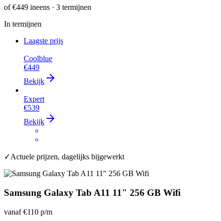
of
€449
ineens · 3 termijnen
In termijnen
Laagste prijs
Coolblue
€449
Bekijk
Expert
€539
Bekijk
✓
Actuele prijzen, dagelijks bijgewerkt
Samsung Galaxy Tab A11 11" 256 GB Wifi
vanaf
€110
p/m