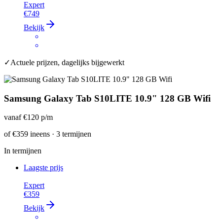
Expert
€749
Bekijk
✓
Actuele prijzen, dagelijks bijgewerkt
Samsung Galaxy Tab S10LITE 10.9" 128 GB Wifi
vanaf
€120
p/m
of
€359
ineens · 3 termijnen
In termijnen
Laagste prijs
Expert
€359
Bekijk