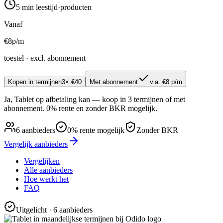
5 min
leestijd
·
producten
Vanaf
€
8
p/m
toestel · excl. abonnement
Kopen in termijnen
3× €40
Met abonnement
v.a. €8 p/m
Ja, Tablet op afbetaling kan — koop in 3 termijnen of met
abonnement. 0% rente en zonder BKR mogelijk.
6
aanbieders
0% rente mogelijk
Zonder BKR
Vergelijk aanbieders
Vergelijken
Alle aanbieders
Hoe werkt het
FAQ
Uitgelicht
· 6 aanbieders