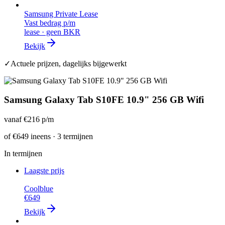
Samsung Private Lease
Vast bedrag p/m
lease · geen BKR
Bekijk
✓
Actuele prijzen, dagelijks bijgewerkt
Samsung Galaxy Tab S10FE 10.9" 256 GB Wifi
vanaf
€216
p/m
of
€649
ineens · 3 termijnen
In termijnen
Laagste prijs
Coolblue
€649
Bekijk