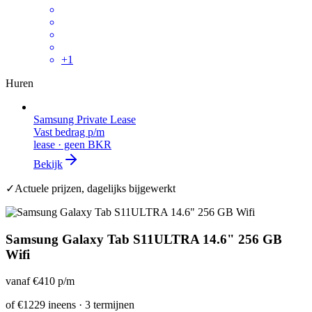
+
1
Huren
Samsung Private Lease
Vast bedrag p/m
lease · geen BKR
Bekijk
✓
Actuele prijzen, dagelijks bijgewerkt
Samsung Galaxy Tab S11ULTRA 14.6" 256 GB
Wifi
vanaf
€410
p/m
of
€1229
ineens · 3 termijnen