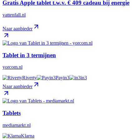
Gratis Apple tablet t.w.v. € 409 cadeau bij energie
vattenfall.nl
Naar aanbieder
Tablet in 3 termijnen
yorcom.nl
Riverty
Payin3
in3
Naar aanbieder
Tablets
mediamarkt.nl
Klarna