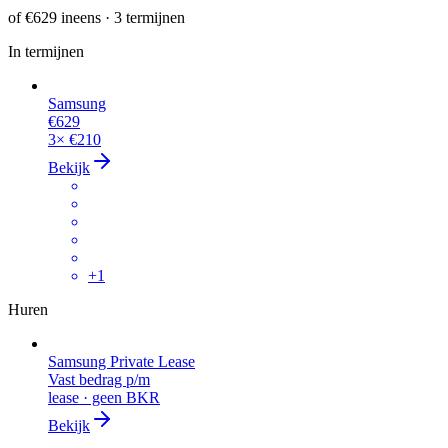
of
€629
ineens · 3 termijnen
In termijnen
Samsung
€629
3×
€210
Bekijk
+
1
Huren
Samsung Private Lease
Vast bedrag p/m
lease · geen BKR
Bekijk