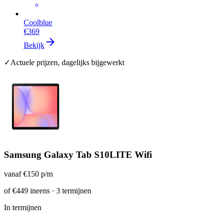
Coolblue
€369
Bekijk
✓
Actuele prijzen, dagelijks bijgewerkt
Samsung Galaxy Tab S10LITE Wifi
vanaf
€150
p/m
of
€449
ineens · 3 termijnen
In termijnen