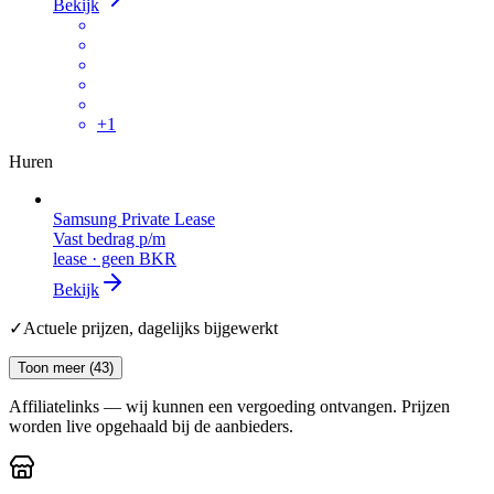
Bekijk
+
1
Huren
Samsung Private Lease
Vast bedrag p/m
lease · geen BKR
Bekijk
✓
Actuele prijzen, dagelijks bijgewerkt
Toon meer (
43
)
Affiliatelinks — wij kunnen een vergoeding ontvangen. Prijzen
worden live opgehaald bij de aanbieders.