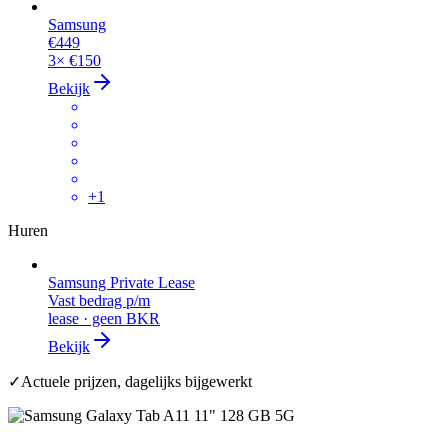
Samsung
€449
3×
€150
Bekijk
+
1
Huren
Samsung Private Lease
Vast bedrag p/m
lease · geen BKR
Bekijk
✓
Actuele prijzen, dagelijks bijgewerkt