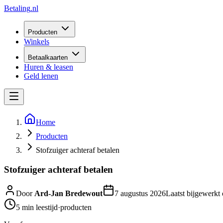
Betaling
.nl
Producten
Winkels
Betaalkaarten
Huren & leasen
Geld lenen
Home
Producten
Stofzuiger achteraf betalen
Stofzuiger achteraf betalen
Door
Ard-Jan Bredewout
7 augustus 2026
Laatst bijgewerkt
5 min
leestijd
·
producten