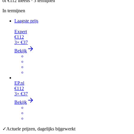
of
€112
ineens · 3 termijnen
In termijnen
Laagste prijs
Expert
€112
3×
€37
Bekijk
EP.nl
€112
3×
€37
Bekijk
✓
Actuele prijzen, dagelijks bijgewerkt