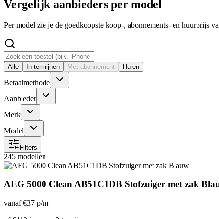
Vergelijk aanbieders per model
Per model zie je de goedkoopste koop-, abonnements- en huurprijs v
Alle
In termijnen
Met abonnement
Huren
Betaalmethode
Aanbieder
Merk
Model
Filters
245 modellen
AEG 5000 Clean AB51C1DB Stofzuiger met zak Bla
vanaf
€37
p/m