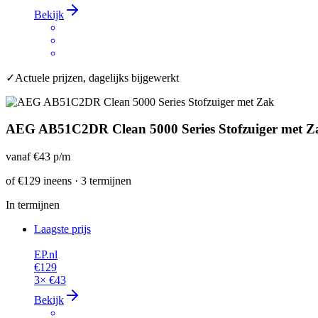
Bekijk
✓
Actuele prijzen, dagelijks bijgewerkt
AEG AB51C2DR Clean 5000 Series Stofzuiger met Z
vanaf
€43
p/m
of
€129
ineens · 3 termijnen
In termijnen
Laagste prijs
EP.nl
€129
3×
€43
Bekijk