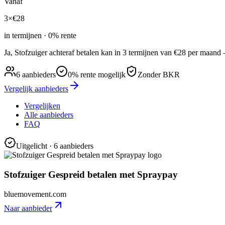
Vanaf
3×
€
28
in termijnen · 0% rente
Ja, Stofzuiger achteraf betalen kan in 3 termijnen van €28 per maa
6
aanbieders
0% rente mogelijk
Zonder BKR
Vergelijk aanbieders
Vergelijken
Alle aanbieders
FAQ
Uitgelicht
· 6 aanbieders
Stofzuiger Gespreid betalen met Spraypay
bluemovement.com
Naar aanbieder