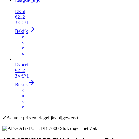
Laagste prijs
EP.nl
€212
3×
€71
Bekijk
Expert
€212
3×
€71
Bekijk
✓
Actuele prijzen, dagelijks bijgewerkt