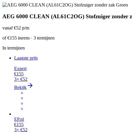
AEG 6000 CLEAN (AL61C2OG) Stofzuiger zonder z
vanaf
€52
p/m
of
€155
ineens · 3 termijnen
In termijnen
Laagste prijs
Expert
€155
3×
€52
Bekijk
EP.nl
€155
3×
€52