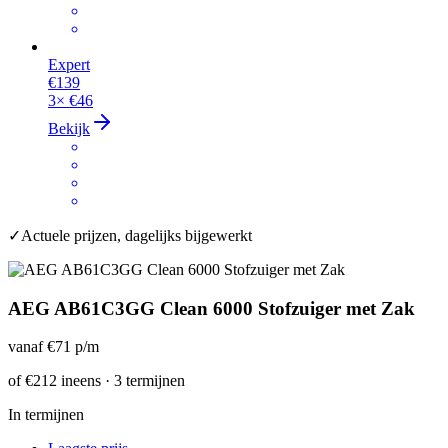
Expert
€139
3×
€46
Bekijk
✓
Actuele prijzen, dagelijks bijgewerkt
AEG AB61C3GG Clean 6000 Stofzuiger met Zak
vanaf
€71
p/m
of
€212
ineens · 3 termijnen
In termijnen