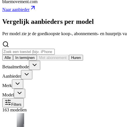
bluemovement.com
Naar aanbieder
Vergelijk aanbieders per model
Per model zie je de goedkoopste koop-, abonnements- en huurprijs v
Alle
In termijnen
Met abonnement
Huren
Betaalmethode
Aanbieder
Merk
Model
Filters
163 modellen