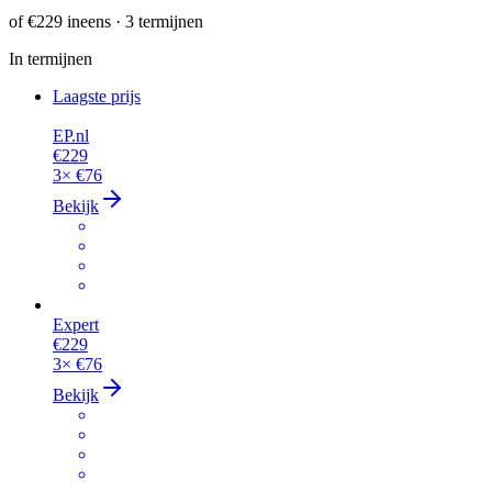
of
€229
ineens · 3 termijnen
In termijnen
Laagste prijs
EP.nl
€229
3×
€76
Bekijk
Expert
€229
3×
€76
Bekijk