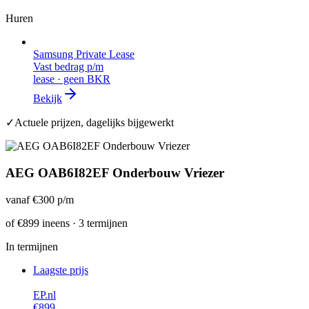
Huren
Samsung Private Lease
Vast bedrag p/m
lease · geen BKR
Bekijk
✓
Actuele prijzen, dagelijks bijgewerkt
AEG OAB6I82EF Onderbouw Vriezer
vanaf
€300
p/m
of
€899
ineens · 3 termijnen
In termijnen
Laagste prijs
EP.nl
€899