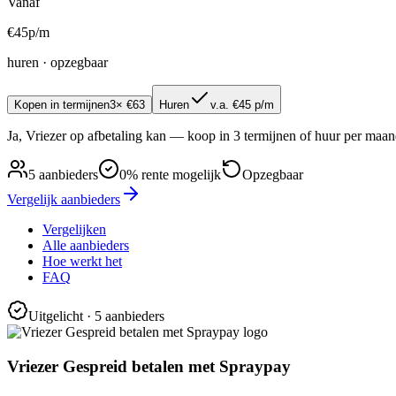
Vanaf
€
45
p/m
huren · opzegbaar
Kopen in termijnen
3× €63
Huren
v.a. €45 p/m
Ja, Vriezer op afbetaling kan — koop in 3 termijnen of huur per ma
5
aanbieders
0% rente mogelijk
Opzegbaar
Vergelijk aanbieders
Vergelijken
Alle aanbieders
Hoe werkt het
FAQ
Uitgelicht
· 5 aanbieders
Vriezer Gespreid betalen met Spraypay