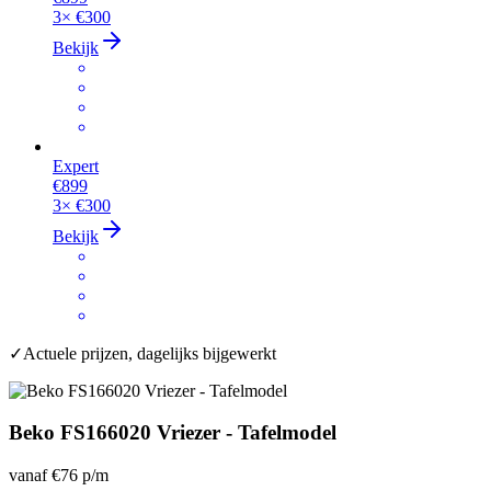
3×
€300
Bekijk
Expert
€899
3×
€300
Bekijk
✓
Actuele prijzen, dagelijks bijgewerkt
Beko FS166020 Vriezer - Tafelmodel
vanaf
€76
p/m