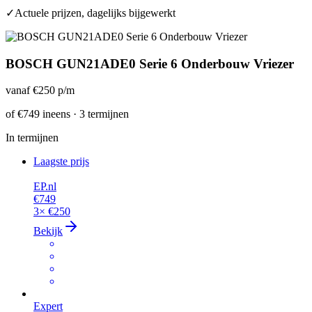
✓
Actuele prijzen, dagelijks bijgewerkt
BOSCH GUN21ADE0 Serie 6 Onderbouw Vriezer
vanaf
€250
p/m
of
€749
ineens · 3 termijnen
In termijnen
Laagste prijs
EP.nl
€749
3×
€250
Bekijk
Expert