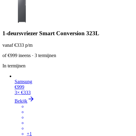
1-deursvriezer Smart Conversion 323L
vanaf
€333
p/m
of
€999
ineens · 3 termijnen
In termijnen
Samsung
€999
3×
€333
Bekijk
+
1