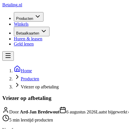
Betaling
.nl
Producten
Winkels
Betaalkaarten
Huren & leasen
Geld lenen
Home
Producten
Vriezer op afbetaling
Vriezer op afbetaling
Door
Ard-Jan Bredewout
6 augustus 2026
Laatst bijgewerkt
5 min
leestijd
·
producten