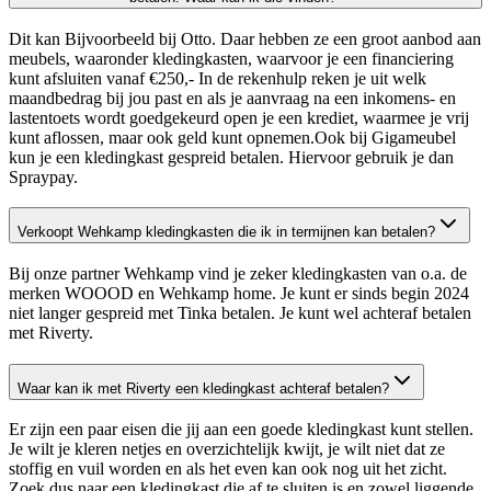
Dit kan Bijvoorbeeld bij Otto. Daar hebben ze een groot aanbod aan
meubels, waaronder kledingkasten, waarvoor je een financiering
kunt afsluiten vanaf €250,- In de rekenhulp reken je uit welk
maandbedrag bij jou past en als je aanvraag na een inkomens- en
lastentoets wordt goedgekeurd open je een krediet, waarmee je vrij
kunt aflossen, maar ook geld kunt opnemen.Ook bij Gigameubel
kun je een kledingkast gespreid betalen. Hiervoor gebruik je dan
Spraypay.
Verkoopt Wehkamp kledingkasten die ik in termijnen kan betalen?
Bij onze partner Wehkamp vind je zeker kledingkasten van o.a. de
merken WOOOD en Wehkamp home. Je kunt er sinds begin 2024
niet langer gespreid met Tinka betalen. Je kunt wel achteraf betalen
met Riverty.
Waar kan ik met Riverty een kledingkast achteraf betalen?
Er zijn een paar eisen die jij aan een goede kledingkast kunt stellen.
Je wilt je kleren netjes en overzichtelijk kwijt, je wilt niet dat ze
stoffig en vuil worden en als het even kan ook nog uit het zicht.
Zoek dus naar een kledingkast die af te sluiten is en zowel liggende