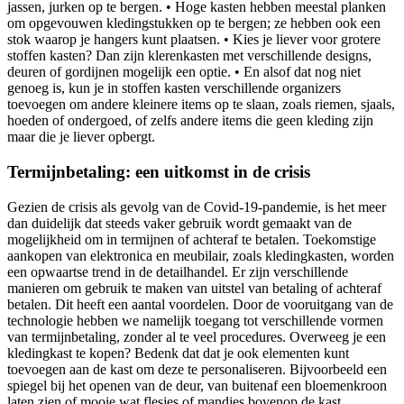
jassen, jurken op te bergen. • Hoge kasten hebben meestal planken
om opgevouwen kledingstukken op te bergen; ze hebben ook een
stok waarop je hangers kunt plaatsen. • Kies je liever voor grotere
stoffen kasten? Dan zijn klerenkasten met verschillende designs,
deuren of gordijnen mogelijk een optie. • En alsof dat nog niet
genoeg is, kun je in stoffen kasten verschillende organizers
toevoegen om andere kleinere items op te slaan, zoals riemen, sjaals,
hoeden of ondergoed, of zelfs andere items die geen kleding zijn
maar die je liever opbergt.
Termijnbetaling: een uitkomst in de crisis
Gezien de crisis als gevolg van de Covid-19-pandemie, is het meer
dan duidelijk dat steeds vaker gebruik wordt gemaakt van de
mogelijkheid om in termijnen of achteraf te betalen. Toekomstige
aankopen van elektronica en meubilair, zoals kledingkasten, worden
een opwaartse trend in de detailhandel. Er zijn verschillende
manieren om gebruik te maken van uitstel van betaling of achteraf
betalen. Dit heeft een aantal voordelen. Door de vooruitgang van de
technologie hebben we namelijk toegang tot verschillende vormen
van termijnbetaling, zonder al te veel procedures. Overweeg je een
kledingkast te kopen? Bedenk dat dat je ook elementen kunt
toevoegen aan de kast om deze te personaliseren. Bijvoorbeeld een
spiegel bij het openen van de deur, van buitenaf een bloemenkroon
laten zien of mooie wat flesjes of mandjes bovenop de kast.