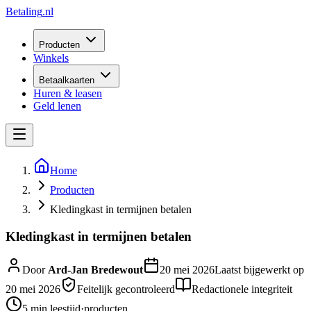
Betaling
.nl
Producten
Winkels
Betaalkaarten
Huren & leasen
Geld lenen
Home
Producten
Kledingkast in termijnen betalen
Kledingkast in termijnen betalen
Door
Ard-Jan Bredewout
20 mei 2026
Laatst bijgewerkt op
20 mei 2026
Feitelijk gecontroleerd
Redactionele integriteit
5 min
leestijd
·
producten