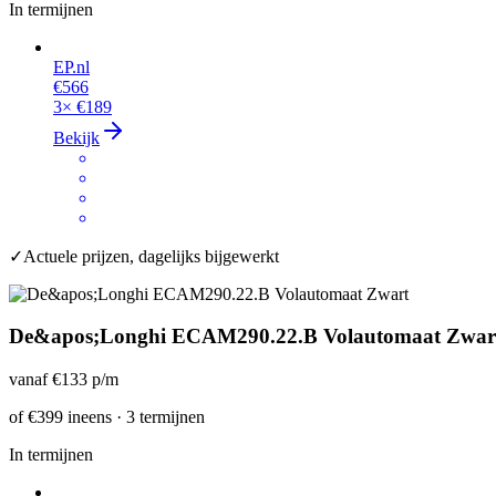
In termijnen
EP.nl
€566
3×
€189
Bekijk
✓
Actuele prijzen, dagelijks bijgewerkt
De&apos;Longhi ECAM290.22.B Volautomaat Zwar
vanaf
€133
p/m
of
€399
ineens · 3 termijnen
In termijnen