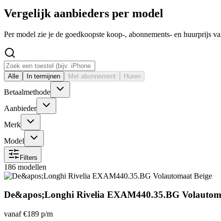
Vergelijk aanbieders per model
Per model zie je de goedkoopste koop-, abonnements- en huurprijs v
Alle
In termijnen
Met abonnement
Huren
Betaalmethode
Aanbieder
Merk
Model
Filters
186 modellen
De&apos;Longhi Rivelia EXAM440.35.BG Volautoma
vanaf
€189
p/m