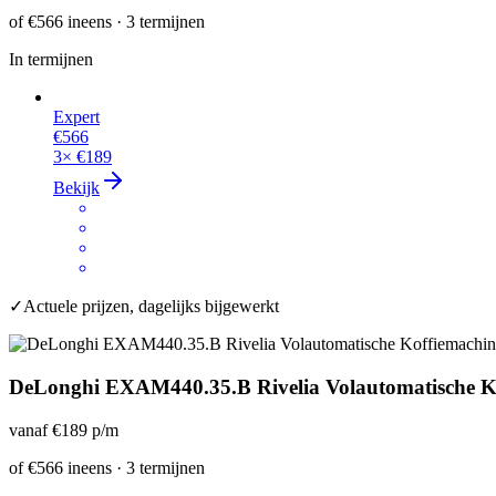
of
€566
ineens · 3 termijnen
In termijnen
Expert
€566
3×
€189
Bekijk
✓
Actuele prijzen, dagelijks bijgewerkt
DeLonghi EXAM440.35.B Rivelia Volautomatische K
vanaf
€189
p/m
of
€566
ineens · 3 termijnen