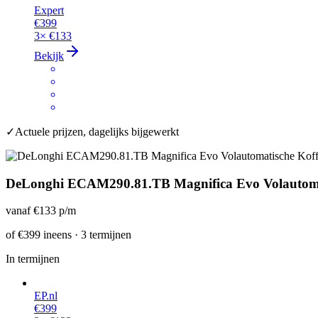
Expert
€399
3×
€133
Bekijk
✓
Actuele prijzen, dagelijks bijgewerkt
DeLonghi ECAM290.81.TB Magnifica Evo Volautoma
vanaf
€133
p/m
of
€399
ineens · 3 termijnen
In termijnen
EP.nl
€399