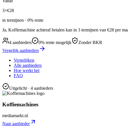
Vanaf
3×
€
28
in termijnen · 0% rente
Ja, Koffiemachine achteraf betalen kan in 3 termijnen van €28 per
4
aanbieders
0% rente mogelijk
Zonder BKR
Vergelijk aanbieders
Vergelijken
Alle aanbieders
Hoe werkt het
FAQ
Uitgelicht
· 4 aanbieders
Koffiemachines
mediamarkt.nl
Naar aanbieder