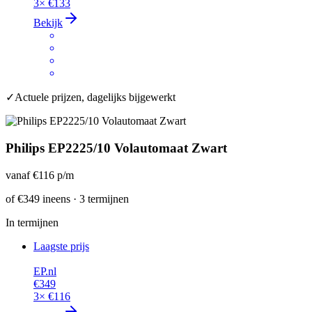
3×
€133
Bekijk
✓
Actuele prijzen, dagelijks bijgewerkt
Philips EP2225/10 Volautomaat Zwart
vanaf
€116
p/m
of
€349
ineens · 3 termijnen
In termijnen
Laagste prijs
EP.nl
€349
3×
€116