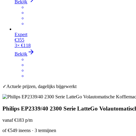
Bekijk
Expert
€355
3×
€118
Bekijk
✓
Actuele prijzen, dagelijks bijgewerkt
Philips EP2339/40 2300 Serie LatteGo Volautomatisc
vanaf
€183
p/m
of
€549
ineens · 3 termijnen