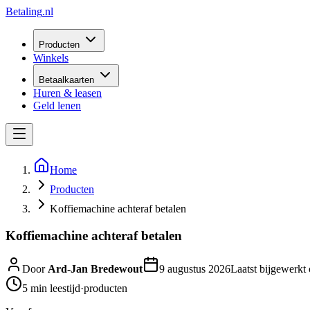
Betaling
.nl
Producten
Winkels
Betaalkaarten
Huren & leasen
Geld lenen
Home
Producten
Koffiemachine achteraf betalen
Koffiemachine achteraf betalen
Door
Ard-Jan Bredewout
9 augustus 2026
Laatst bijgewerkt
5 min
leestijd
·
producten