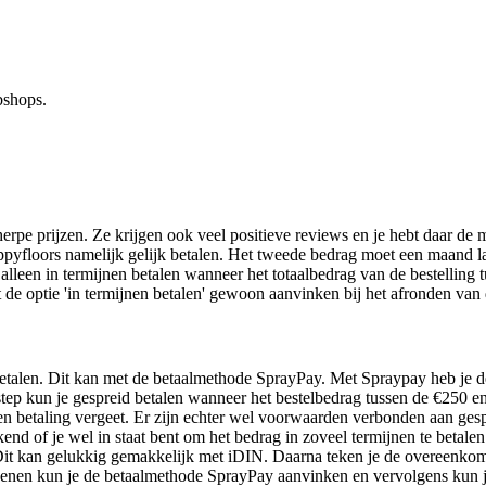
bshops.
e prijzen. Ze krijgen ook veel positieve reviews en je hebt daar de mo
pyfloors namelijk gelijk betalen. Het tweede bedrag moet een maand la
alleen in termijnen betalen wanneer het totaalbedrag van de bestelling 
 de optie 'in termijnen betalen' gewoon aanvinken bij het afronden van 
alen. Dit kan met de betaalmethode SprayPay. Met Spraypay heb je de 
odstep kun je gespreid betalen wanneer het bestelbedrag tussen de €250 
 een betaling vergeet. Er zijn echter wel voorwaarden verbonden aan gesp
 of je wel in staat bent om het bedrag in zoveel termijnen te betalen.
k. Dit kan gelukkig gemakkelijk met iDIN. Daarna teken je de overeenko
rekenen kun je de betaalmethode SprayPay aanvinken en vervolgens kun j