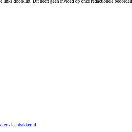
links doorklikt. Dit heeft geen invloed op onze redactionele beoordel