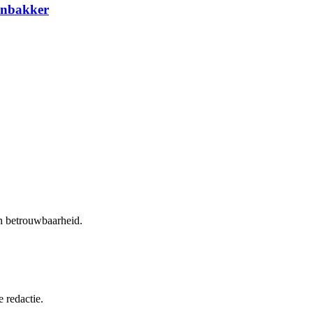
enbakker
en betrouwbaarheid.
 redactie.