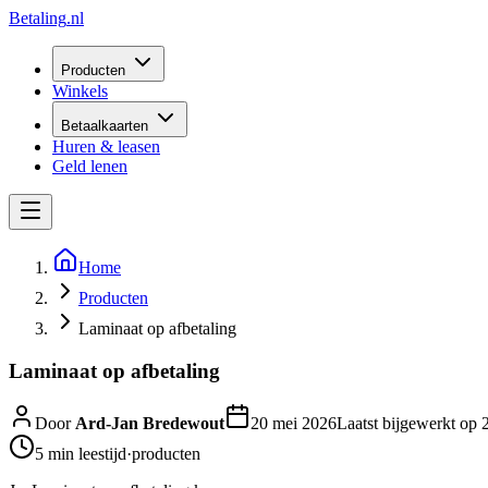
Betaling
.nl
Producten
Winkels
Betaalkaarten
Huren & leasen
Geld lenen
Home
Producten
Laminaat op afbetaling
Laminaat op afbetaling
Door
Ard-Jan Bredewout
20 mei 2026
Laatst bijgewerkt op
5 min
leestijd
·
producten