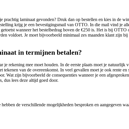
e prachtig laminaat gevonden? Druk dan op bestellen en kies in de wi
stelling krijg je een bevestigingsmail van OTTO. In die mail vind je al
 getoetst wanneer het bestelbedrag boven de €250 is. Het is bij OTTO 
en voldoet. Je moet bijvoorbeeld minimaal zes maanden klant zijn bij 
inaat in termijnen betalen?
aar je rekening mee moet houden. In de eerste plaats moet je natuurli
et tekenen van de overeenkomst. In veel gevallen moet je ook rente en 
oor. Wat zijn bijvoorbeeld de consequenties wanneer je een afgesproken 
 dus lees deze altijd goed door.
We hebben de verschillende mogelijkheden besproken en aangegeven waar