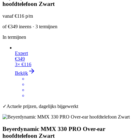
hoofdtelefoon Zwart
vanaf
€116
p/m
of
€349
ineens · 3 termijnen
In termijnen
Expert
€349
3×
€116
Bekijk
✓
Actuele prijzen, dagelijks bijgewerkt
Beyerdynamic MMX 330 PRO Over-ear
hoofdtelefoon Zwart