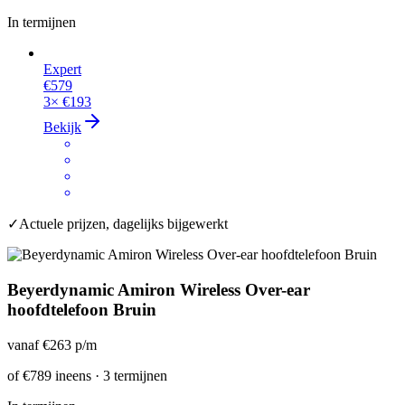
In termijnen
Expert
€579
3×
€193
Bekijk
✓
Actuele prijzen, dagelijks bijgewerkt
Beyerdynamic Amiron Wireless Over-ear
hoofdtelefoon Bruin
vanaf
€263
p/m
of
€789
ineens · 3 termijnen