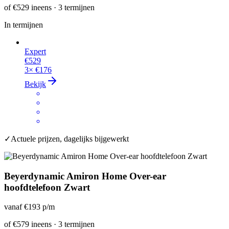
of
€529
ineens · 3 termijnen
In termijnen
Expert
€529
3×
€176
Bekijk
✓
Actuele prijzen, dagelijks bijgewerkt
Beyerdynamic Amiron Home Over-ear
hoofdtelefoon Zwart
vanaf
€193
p/m
of
€579
ineens · 3 termijnen