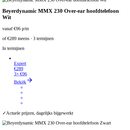
Beyerdynamic MMX 230 Over-ear hoofdtelefoon
Wit
vanaf
€96
p/m
of
€289
ineens · 3 termijnen
In termijnen
Expert
€289
3×
€96
Bekijk
✓
Actuele prijzen, dagelijks bijgewerkt