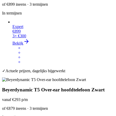
of
€899
ineens · 3 termijnen
In termijnen
Expert
€899
3×
€300
Bekijk
✓
Actuele prijzen, dagelijks bijgewerkt
Beyerdynamic T5 Over-ear hoofdtelefoon Zwart
vanaf
€293
p/m
of
€879
ineens · 3 termijnen