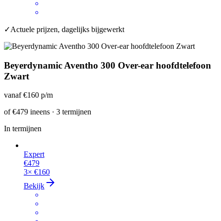
✓
Actuele prijzen, dagelijks bijgewerkt
Beyerdynamic Aventho 300 Over-ear hoofdtelefoon
Zwart
vanaf
€160
p/m
of
€479
ineens · 3 termijnen
In termijnen
Expert
€479
3×
€160
Bekijk