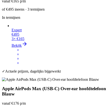
vanaf
€165
p/m
of
€495
ineens · 3 termijnen
In termijnen
Expert
€495
3×
€165
Bekijk
✓
Actuele prijzen, dagelijks bijgewerkt
Apple AirPods Max (USB-C) Over-ear hoofdtelefoon
Blauw
vanaf
€176
p/m