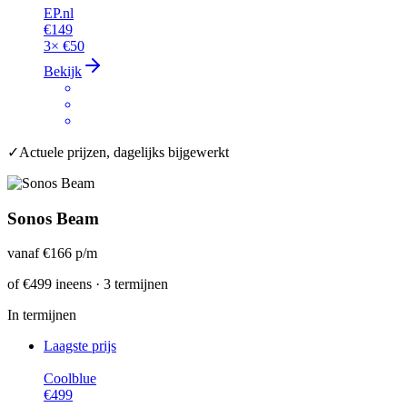
EP.nl
€149
3×
€50
Bekijk
✓
Actuele prijzen, dagelijks bijgewerkt
Sonos Beam
vanaf
€166
p/m
of
€499
ineens · 3 termijnen
In termijnen
Laagste prijs
Coolblue
€499