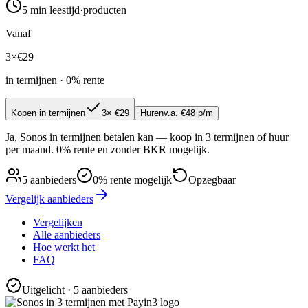
5 min
leestijd
·
producten
Vanaf
3×
€
29
in termijnen · 0% rente
Kopen in termijnen
3× €29
Huren
v.a. €48 p/m
Ja, Sonos in termijnen betalen kan — koop in 3 termijnen of huur
per maand. 0% rente en zonder BKR mogelijk.
5
aanbieders
0% rente mogelijk
Opzegbaar
Vergelijk aanbieders
Vergelijken
Alle aanbieders
Hoe werkt het
FAQ
Uitgelicht
· 5 aanbieders