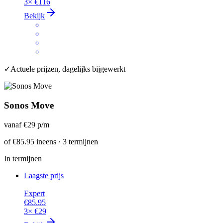
3×
€116
Bekijk
✓
Actuele prijzen, dagelijks bijgewerkt
Sonos Move
vanaf
€29
p/m
of
€85.95
ineens · 3 termijnen
In termijnen
Laagste prijs
Expert
€85.95
3×
€29