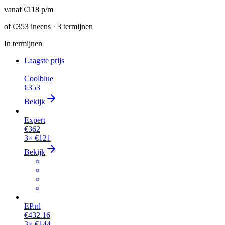
vanaf
€118
p/m
of
€353
ineens · 3 termijnen
In termijnen
Laagste prijs
Coolblue
€353
Bekijk
Expert
€362
3×
€121
Bekijk
EP.nl
€432.16
3×
€144