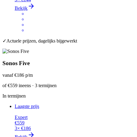
Bekijk
✓
Actuele prijzen, dagelijks bijgewerkt
Sonos Five
vanaf
€186
p/m
of
€559
ineens · 3 termijnen
In termijnen
Laagste prijs
Expert
€559
3×
€186
Bekijk