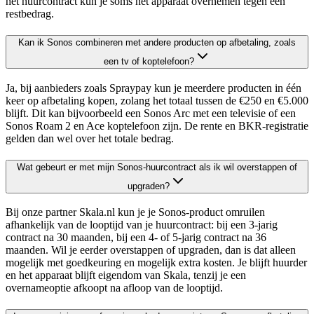
het huurcontract kun je soms het apparaat overnemen tegen een
restbedrag.
Kan ik Sonos combineren met andere producten op afbetaling, zoals
een tv of koptelefoon?
Ja, bij aanbieders zoals Spraypay kun je meerdere producten in één
keer op afbetaling kopen, zolang het totaal tussen de €250 en €5.000
blijft. Dit kan bijvoorbeeld een Sonos Arc met een televisie of een
Sonos Roam 2 en Ace koptelefoon zijn. De rente en BKR-registratie
gelden dan wel over het totale bedrag.
Wat gebeurt er met mijn Sonos-huurcontract als ik wil overstappen of
upgraden?
Bij onze partner Skala.nl kun je je Sonos-product omruilen
afhankelijk van de looptijd van je huurcontract: bij een 3-jarig
contract na 30 maanden, bij een 4- of 5-jarig contract na 36
maanden. Wil je eerder overstappen of upgraden, dan is dat alleen
mogelijk met goedkeuring en mogelijk extra kosten. Je blijft huurder
en het apparaat blijft eigendom van Skala, tenzij je een
overnameoptie afkoopt na afloop van de looptijd.