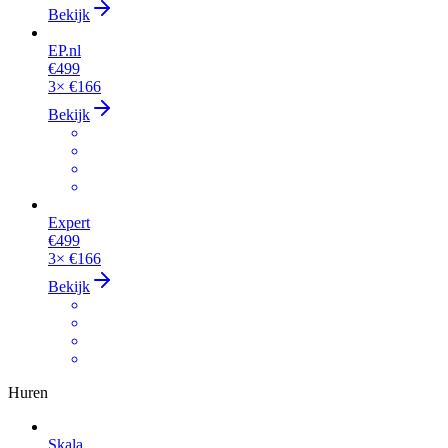
Bekijk
EP.nl
€499
3×
€166
Bekijk
Expert
€499
3×
€166
Bekijk
Huren
Skala