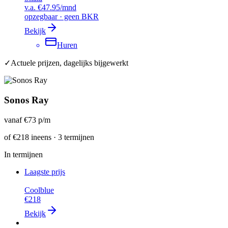
v.a.
€47.95
/mnd
opzegbaar · geen BKR
Bekijk
Huren
✓
Actuele prijzen, dagelijks bijgewerkt
Sonos Ray
vanaf
€73
p/m
of
€218
ineens · 3 termijnen
In termijnen
Laagste prijs
Coolblue
€218
Bekijk