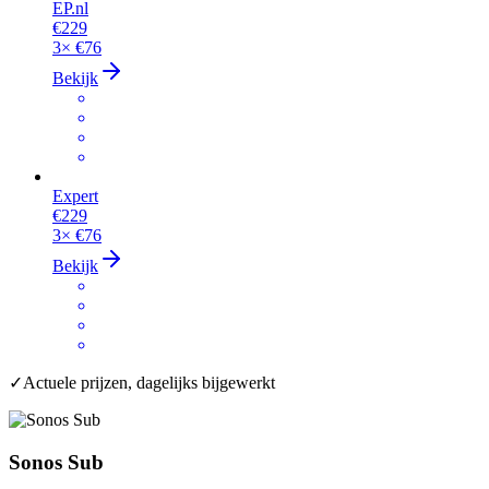
EP.nl
€229
3×
€76
Bekijk
Expert
€229
3×
€76
Bekijk
✓
Actuele prijzen, dagelijks bijgewerkt
Sonos Sub