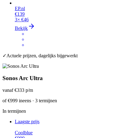
EP.nl
€139
3×
€46
Bekijk
✓
Actuele prijzen, dagelijks bijgewerkt
Sonos Arc Ultra
vanaf
€333
p/m
of
€999
ineens · 3 termijnen
In termijnen
Laagste prijs
Coolblue