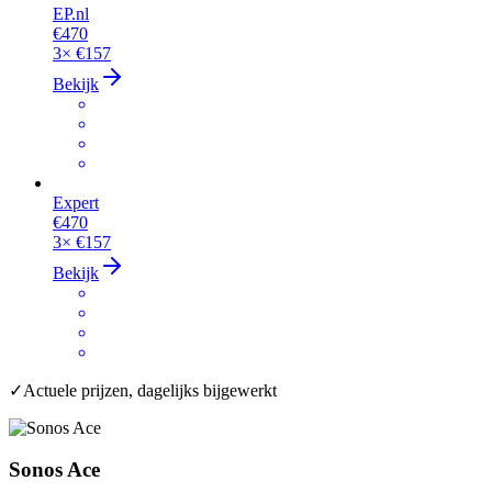
EP.nl
€470
3×
€157
Bekijk
Expert
€470
3×
€157
Bekijk
✓
Actuele prijzen, dagelijks bijgewerkt
Sonos Ace