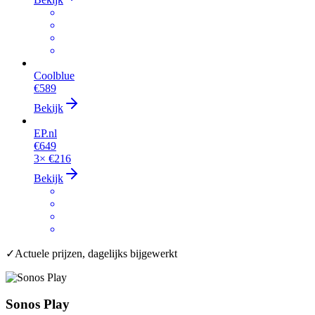
Coolblue
€589
Bekijk
EP.nl
€649
3×
€216
Bekijk
✓
Actuele prijzen, dagelijks bijgewerkt
Sonos Play