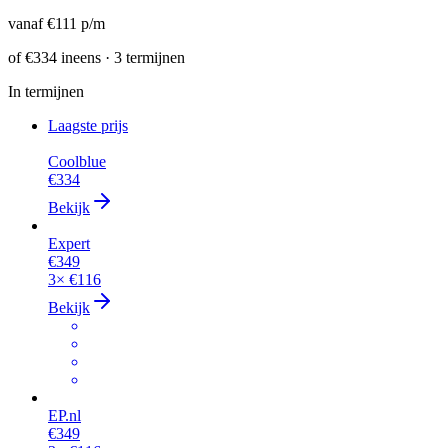
vanaf
€111
p/m
of
€334
ineens · 3 termijnen
In termijnen
Laagste prijs
Coolblue
€334
Bekijk
Expert
€349
3×
€116
Bekijk
EP.nl
€349