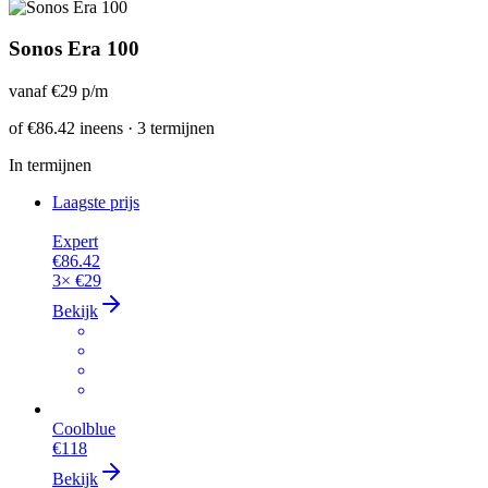
Sonos Era 100
vanaf
€29
p/m
of
€86.42
ineens · 3 termijnen
In termijnen
Laagste prijs
Expert
€86.42
3×
€29
Bekijk
Coolblue
€118
Bekijk