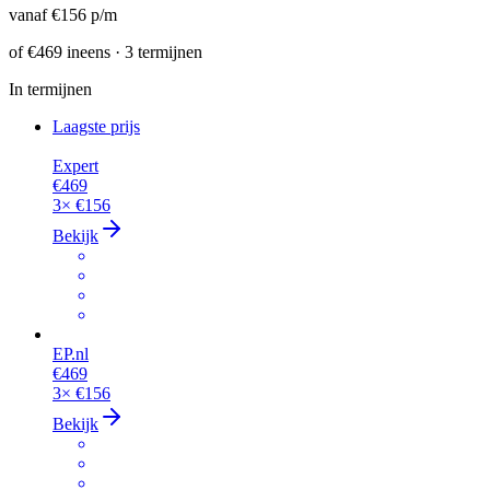
vanaf
€156
p/m
of
€469
ineens · 3 termijnen
In termijnen
Laagste prijs
Expert
€469
3×
€156
Bekijk
EP.nl
€469
3×
€156
Bekijk