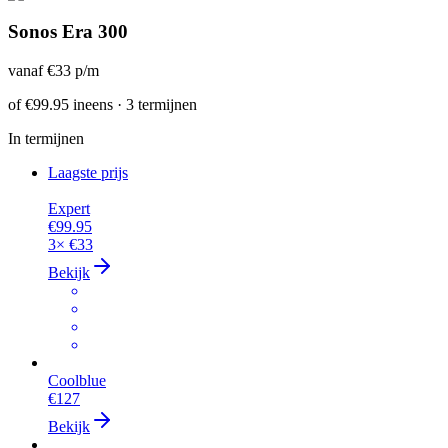
Sonos Era 300
vanaf
€33
p/m
of
€99.95
ineens · 3 termijnen
In termijnen
Laagste prijs
Expert
€99.95
3×
€33
Bekijk
Coolblue
€127
Bekijk