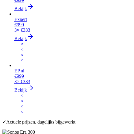
€999
Bekijk
Expert
€999
3×
€333
Bekijk
EP.nl
€999
3×
€333
Bekijk
✓
Actuele prijzen, dagelijks bijgewerkt