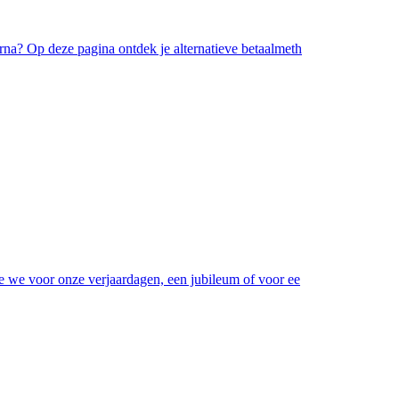
rna? Op deze pagina ontdek je alternatieve betaalmeth
ie we voor onze verjaardagen, een jubileum of voor ee