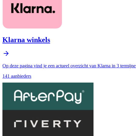
Klarna winkels
Op deze pagina vind je een actueel overzicht van Klarna in 3 termijn
141
aanbieder
s