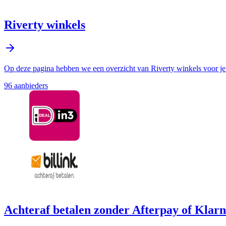
Riverty winkels
Op deze pagina hebben we een overzicht van Riverty winkels voor je 
96
aanbieder
s
Achteraf betalen zonder Afterpay of Klar