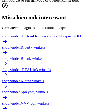
zelf voordat je een aankoop of overeenkomst sluit.
Misschien ook interessant
Gerelateerde pagina's die je kunnen helpen
shop vinden
Achteraf betalen zonder Afterpay of Klarna
shop vinden
Riverty winkels
shop vinden
Billink winkels
shop vinden
iDEAL in3 winkels
shop vinden
Klarna winkels
shop vinden
Spraypay winkels
shop vinden
VVV bon winkels