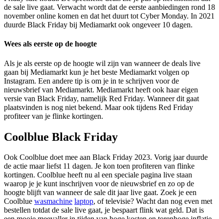
de sale live gaat. Verwacht wordt dat de eerste aanbiedingen rond 18
november online komen en dat het duurt tot Cyber Monday. In 2021
duurde Black Friday bij Mediamarkt ook ongeveer 10 dagen.
Wees als eerste op de hoogte
Als je als eerste op de hoogte wil zijn van wanneer de deals live
gaan bij Mediamarkt kun je het beste Mediamarkt volgen op
Instagram. Een andere tip is om je in te schrijven voor de
nieuwsbrief van Mediamarkt. Mediamarkt heeft ook haar eigen
versie van Black Friday, namelijk Red Friday. Wanneer dit gaat
plaatsvinden is nog niet bekend. Maar ook tijdens Red Friday
profiteer van je flinke kortingen.
Coolblue Black Friday
Ook Coolblue doet mee aan Black Friday 2023. Vorig jaar duurde
de actie maar liefst 11 dagen. Je kon toen profiteren van flinke
kortingen. Coolblue heeft nu al een speciale pagina live staan
waarop je je kunt inschrijven voor de nieuwsbrief en zo op de
hoogte blijft van wanneer de sale dit jaar live gaat. Zoek je een
Coolblue
wasmachine
laptop
, of televisie? Wacht dan nog even met
bestellen totdat de sale live gaat, je bespaart flink wat geld. Dat is
een mooie meevaller in tijden van hoge kosten en torenhoge inflatie.