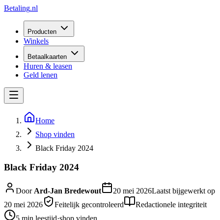
Betaling
.nl
Producten
Winkels
Betaalkaarten
Huren & leasen
Geld lenen
Home
Shop vinden
Black Friday 2024
Black Friday 2024
Door
Ard-Jan Bredewout
20 mei 2026
Laatst bijgewerkt op
20 mei 2026
Feitelijk gecontroleerd
Redactionele integriteit
5 min
leestijd
·
shop vinden