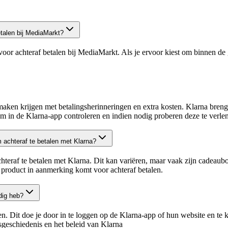
etalen bij MediaMarkt?
oor achteraf betalen bij MediaMarkt. Als je ervoor kiest om binnen de 
 maken krijgen met betalingsherinneringen en extra kosten. Klarna brengt
um in de Klarna-app controleren en indien nodig proberen deze te verle
m achteraf te betalen met Klarna?
eraf te betalen met Klarna. Dit kan variëren, maar vaak zijn cadeaubo
product in aanmerking komt voor achteraf betalen​.
dig heb?
en. Dit doe je door in te loggen op de Klarna-app of hun website en te 
gsgeschiedenis en het beleid van Klarna