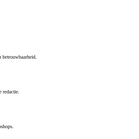
en betrouwbaarheid.
 redactie.
bshops.