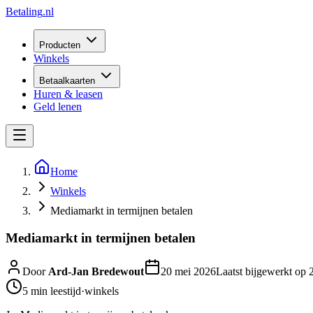
Betaling
.nl
Producten
Winkels
Betaalkaarten
Huren & leasen
Geld lenen
Home
Winkels
Mediamarkt in termijnen betalen
Mediamarkt in termijnen betalen
Door
Ard-Jan Bredewout
20 mei 2026
Laatst bijgewerkt op
5 min
leestijd
·
winkels