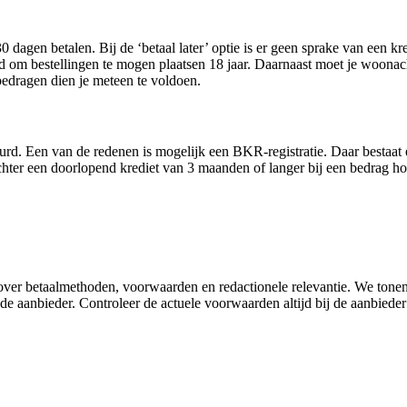
agen betalen. Bij de ‘betaal later’ optie is er geen sprake van een kred
tijd om bestellingen te mogen plaatsen 18 jaar. Daarnaast moet je woona
 bedragen dien je meteen te voldoen.
rd. Een van de redenen is mogelijk een BKR-registratie. Daar bestaat 
mt echter een doorlopend krediet van 3 maanden of langer bij een bedrag 
e over betaalmethoden, voorwaarden en redactionele relevantie. We tone
e aanbieder. Controleer de actuele voorwaarden altijd bij de aanbieder 