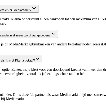
etalen bij MediaMarkt?
aald. Klarna ondersteunt alleen aankopen tot een maximum van €1500 
ard​.
antander niet meer wordt aangeboden?
un je bij MediaMarkt gebruikmaken van andere betaalmethoden zoals iD
 als ik met Klarna betaal?
r' optie. Echter, als je kiest voor een doorlopend krediet van meer d
etwaardigheid, vooral als je betalingsachterstanden hebt​.
 Santander. Dit is dezelfde partner als waar Mediamarkt altijd mee same
n bij Mediamarkt.