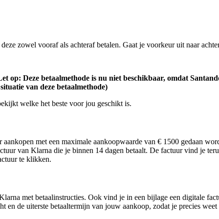
deze zowel vooraf als achteraf betalen. Gaat je voorkeur uit naar achte
Let op: Deze betaalmethode is nu niet beschikbaar, omdat Santand
situatie van deze betaalmethode)
kijkt welke het beste voor jou geschikt is.
oor aankopen met een maximale aankoopwaarde van € 1500 gedaan worden
ctuur van Klarna die je binnen 14 dagen betaalt. De factuur vind je ter
ctuur te klikken.
n Klarna met betaalinstructies. Ook vind je in een bijlage een digital
t en de uiterste betaaltermijn van jouw aankoop, zodat je precies weet 