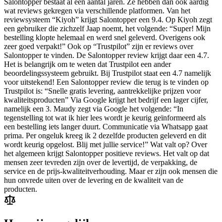
Salontopper bestaat al een aantal jaren. Ze hebben dan ook aardig
wat reviews gekregen via verschillende platformen. Van het
reviewsysteem “Kiyoh” krijgt Salontopper een 9.4. Op Kiyoh zegt
een gebruiker die zichzelf Jaap noemt, het volgende: “Super! Mijn
bestelling klopte helemaal en werd snel geleverd. Overigens ook
zeer goed verpakt!” Ook op “Trustpilot” zijn er reviews over
Salontopper te vinden. De Salontopper review krijgt daar een 4.7.
Het is belangrijk om te weten dat Trustpilot een ander
beoordelingssysteem gebruikt. Bij Trustpilot staat een 4.7 namelijk
voor uitstekend! Een Salontopper review die terug is te vinden op
Trustpilot is: “Snelle gratis levering, aantrekkelijke prijzen voor
kwaliteitsproducten” Via Google krijgt het bedrijf een lager cijfer,
namelijk een 3. Maudy zegt via Google het volgende: “In
tegenstelling tot wat ik hier lees wordt je keurig geïnformeerd als
een bestelling iets langer duurt. Communicatie via Whatsapp gaat
prima. Per ongeluk kreeg ik 2 dezelfde producten geleverd en dit
wordt keurig opgelost. Blij met jullie service!” Wat valt op? Over
het algemeen krijgt Salontopper positieve reviews. Het valt op dat
mensen zeer tevreden zijn over de levertijd, de verpakking, de
service en de prijs-kwaliteitverhouding. Maar er zijn ook mensen die
hun onvrede uiten over de levering en de kwaliteit van de
producten.