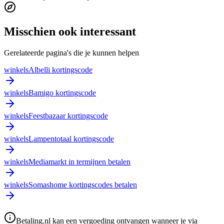
Misschien ook interessant
Gerelateerde pagina's die je kunnen helpen
winkels
Albelli kortingscode
winkels
Bamigo kortingscode
winkels
Feestbazaar kortingscode
winkels
Lampentotaal kortingscode
winkels
Mediamarkt in termijnen betalen
winkels
Somashome kortingscodes betalen
Betaling.nl kan een vergoeding ontvangen wanneer je via