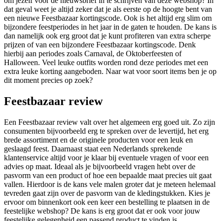
om jezelf voor de nieuwsbrief in te schrijven van deze webshop? In
dat geval weet je altijd zeker dat je als eerste op de hoogte bent van
een nieuwe Feestbazaar kortingscode. Ook is het altijd erg slim om
bijzondere feestperiodes in het jaar in de gaten te houden. De kans is
dan namelijk ook erg groot dat je kunt profiteren van extra scherpe
prijzen of van een bijzondere Feestbazaar kortingscode. Denk
hierbij aan periodes zoals Carnaval, de Oktoberfeesten of
Halloween. Veel leuke outfits worden rond deze periodes met een
extra leuke korting aangeboden. Naar wat voor soort items ben je op
dit moment precies op zoek?
Feestbazaar review
Een Feestbazaar review valt over het algemeen erg goed uit. Zo zijn
consumenten bijvoorbeeld erg te spreken over de levertijd, het erg
brede assortiment en de originele producten voor een leuk en
geslaagd feest. Daarnaast staat een Nederlands sprekende
klantenservice altijd voor je klaar bij eventuele vragen of voor een
advies op maat. Ideaal als je bijvoorbeeld vragen hebt over de
pasvorm van een product of hoe een bepaalde maat precies uit gaat
vallen. Hierdoor is de kans vele malen groter dat je meteen helemaal
tevreden gaat zijn over de pasvorm van de kledingstukken. Kies je
ervoor om binnenkort ook een keer een bestelling te plaatsen in de
feestelijke webshop? De kans is erg groot dat er ook voor jouw
feestelijke gelegenheid een passend product te vinden is.