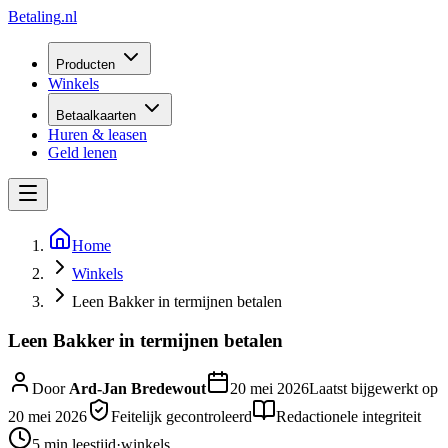
Betaling
.nl
Producten
Winkels
Betaalkaarten
Huren & leasen
Geld lenen
Home
Winkels
Leen Bakker in termijnen betalen
Leen Bakker in termijnen betalen
Door
Ard-Jan Bredewout
20 mei 2026
Laatst bijgewerkt op
20 mei 2026
Feitelijk gecontroleerd
Redactionele integriteit
5 min
leestijd
·
winkels