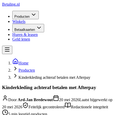
Betaling
.nl
Producten
Winkels
Betaalkaarten
Huren & leasen
Geld lenen
Home
Producten
Kinderkleding achteraf betalen met Afterpay
Kinderkleding achteraf betalen met Afterpay
Door
Ard-Jan Bredewout
20 mei 2026
Laatst bijgewerkt op
20 mei 2026
Feitelijk gecontroleerd
Redactionele integriteit
5 min
leestijd
·
producten