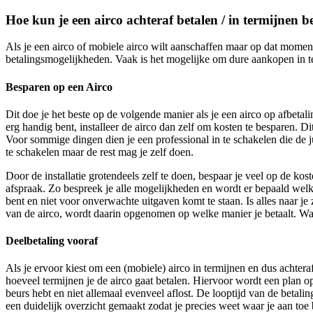
Hoe kun je een airco achteraf betalen / in termijnen b
Als je een airco of mobiele airco wilt aanschaffen maar op dat moment n
betalingsmogelijkheden. Vaak is het mogelijke om dure aankopen in ter
Besparen op een Airco
Dit doe je het beste op de volgende manier als je een airco op afbetali
erg handig bent, installeer de airco dan zelf om kosten te besparen. Dit
Voor sommige dingen dien je een professional in te schakelen die de 
te schakelen maar de rest mag je zelf doen.
Door de installatie grotendeels zelf te doen, bespaar je veel op de ko
afspraak. Zo bespreek je alle mogelijkheden en wordt er bepaald welke
bent en niet voor onverwachte uitgaven komt te staan. Is alles naar je 
van de airco, wordt daarin opgenomen op welke manier je betaalt. Wan
Deelbetaling vooraf
Als je ervoor kiest om een (mobiele) airco in termijnen en dus achtera
hoeveel termijnen je de airco gaat betalen. Hiervoor wordt een plan o
beurs hebt en niet allemaal evenveel aflost. De looptijd van de betali
een duidelijk overzicht gemaakt zodat je precies weet waar je aan toe b