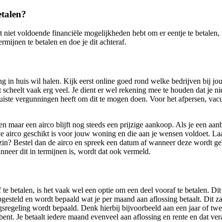
etalen?
iet voldoende financiële mogelijkheden hebt om er eentje te betalen, inf
mijnen te betalen en doe je dit achteraf.
ng in huis wil halen. Kijk eerst online goed rond welke bedrijven bij jou
 scheelt vaak erg veel. Je dient er wel rekening mee te houden dat je nie
juiste vergunningen heeft om dit te mogen doen. Voor het afpersen, vac
sten maar een airco blijft nog steeds een prijzige aankoop. Als je een a
 airco geschikt is voor jouw woning en die aan je wensen voldoet. Laat
zin? Bestel dan de airco en spreek een datum af wanneer deze wordt geïns
neer dit in termijnen is, wordt dat ook vermeld.
f te betalen, is het vaak wel een optie om een deel vooraf te betalen. D
pgesteld en wordt bepaald wat je per maand aan aflossing betaalt. Dit z
ngsregeling wordt bepaald. Denk hierbij bijvoorbeeld aan een jaar of twe
ent. Je betaalt iedere maand evenveel aan aflossing en rente en dat vera