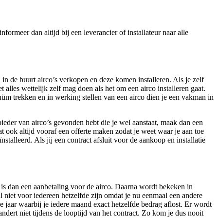
ormeer dan altijd bij een leverancier of installateur naar alle
 in de buurt airco’s verkopen en deze komen installeren. Als je zelf
t alles wettelijk zelf mag doen als het om een airco installeren gaat.
uüm trekken en in werking stellen van een airco dien je een vakman in
anbieder van airco’s gevonden hebt die je wel aanstaat, maak dan een
 ook altijd vooraf een offerte maken zodat je weet waar je aan toe
talleerd. Als jij een contract afsluit voor de aankoop en installatie
it is dan een aanbetaling voor de airco. Daarna wordt bekeken in
al niet voor iedereen hetzelfde zijn omdat je nu eenmaal een andere
e jaar waarbij je iedere maand exact hetzelfde bedrag aflost. Er wordt
ndert niet tijdens de looptijd van het contract. Zo kom je dus nooit