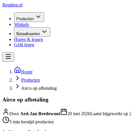
Betaling
.nl
Producten
Winkels
Betaalkaarten
Huren & leasen
Geld lenen
Home
Producten
Airco op afbetaling
Airco op afbetaling
Door
Ard-Jan Bredewout
20 mei 2026
Laatst bijgewerkt op
5 min
leestijd
·
producten