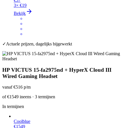
€57
3×
€19
Bekijk
✓
Actuele prijzen, dagelijks bijgewerkt
HP VICTUS 15-fa2975nd + HyperX Cloud III
Wired Gaming Headset
vanaf
€516
p/m
of
€1549
ineens · 3 termijnen
In termijnen
Coolblue
€1549