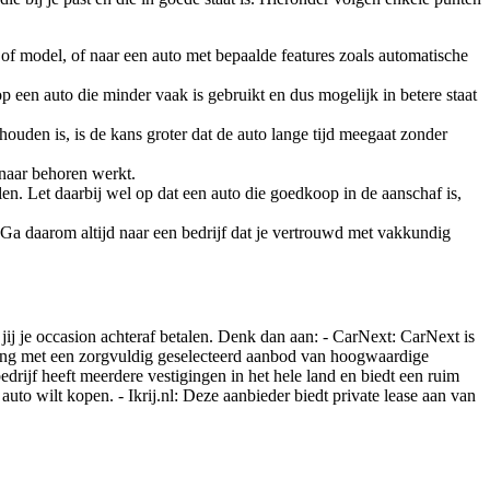
of model, of naar een auto met bepaalde features zoals automatische
 een auto die minder vaak is gebruikt en dus mogelijk in betere staat
uden is, is de kans groter dat de auto lange tijd meegaat zonder
s naar behoren werkt.
en. Let daarbij wel op dat een auto die goedkoop in de aanschaf is,
Ga daarom altijd naar een bedrijf dat je vertrouwd met vakkundig
jij je occasion achteraf betalen. Denk dan aan: - CarNext: CarNext is
ling met een zorgvuldig geselecteerd aanbod van hoogwaardige
drijf heeft meerdere vestigingen in het hele land en biedt een ruim
uto wilt kopen. - Ikrij.nl: Deze aanbieder biedt private lease aan van