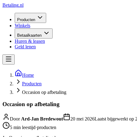
Betaling
.nl
Producten
Winkels
Betaalkaarten
Huren & leasen
Geld lenen
Home
Producten
Occasion op afbetaling
Occasion op afbetaling
Door
Ard-Jan Bredewout
20 mei 2026
Laatst bijgewerkt op
5 min
leestijd
·
producten