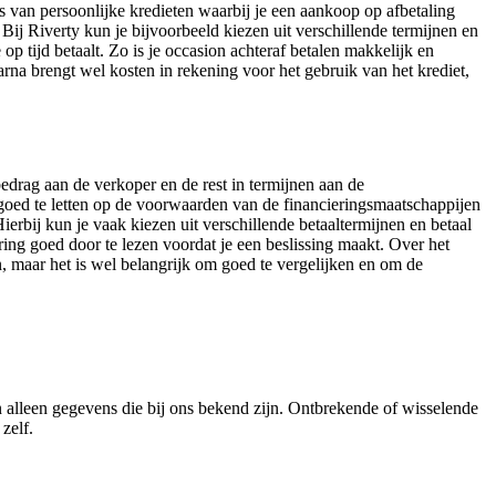
rs van persoonlijke kredieten waarbij je een aankoop op afbetaling
Bij Riverty kun je bijvoorbeeld kiezen uit verschillende termijnen en
p tijd betaalt. Zo is je occasion achteraf betalen makkelijk en
arna brengt wel kosten in rekening voor het gebruik van het krediet,
bedrag aan de verkoper en de rest in termijnen aan de
m goed te letten op de voorwaarden van de financieringsmaatschappijen
erbij kun je vaak kiezen uit verschillende betaaltermijnen en betaal
ing goed door te lezen voordat je een beslissing maakt. Over het
n, maar het is wel belangrijk om goed te vergelijken en om de
n alleen gegevens die bij ons bekend zijn. Ontbrekende of wisselende
zelf.