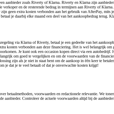
 een aanbieder zoals Riverty of Klarna. Riverty en Klarna zijn aanbiede
e verkoper en de resterende bedrag in termijnen aan Riverty of Klarna. 
zijn geen extra kosten verbonden aan het gebruik van AfterPay, mits je o
n betaal je daarbij elke maand een deel van het aankoopbedrag terug. Kl
sregeling via Klarna of Riverty, betaal je een gedeelte van het aankoop
en extra kosten verbonden aan deze financiering. Het is wel belangrijk o
orkomen. Je kunt ook een occasion kopen direct via een autobedrijf. Hi
elangrijk om goed te vergelijken en om de voorwaarden van de financier
sing zijn als je niet in staat bent om de aankoop in één keer te betale
je dat je te veel betaalt of dat je onverwachte kosten krijgt!
e over betaalmethoden, voorwaarden en redactionele relevantie. We tone
e aanbieder. Controleer de actuele voorwaarden altijd bij de aanbieder 