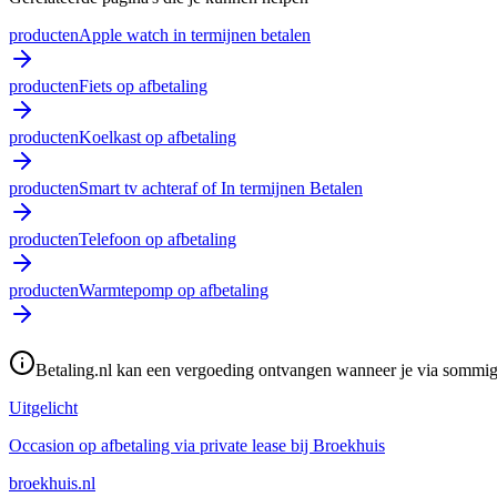
producten
Apple watch in termijnen betalen
producten
Fiets op afbetaling
producten
Koelkast op afbetaling
producten
Smart tv achteraf of In termijnen Betalen
producten
Telefoon op afbetaling
producten
Warmtepomp op afbetaling
Betaling.nl kan een vergoeding ontvangen wanneer je via sommige 
Uitgelicht
Occasion op afbetaling via private lease bij Broekhuis
broekhuis.nl