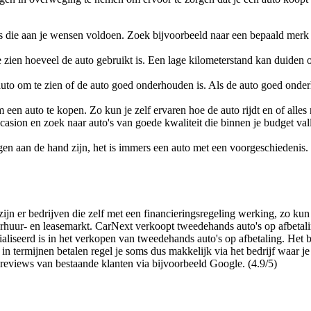
s die aan je wensen voldoen. Zoek bijvoorbeeld naar een bepaald merk 
zien hoeveel de auto gebruikt is. Een lage kilometerstand kan duiden op
to om te zien of de auto goed onderhouden is. Als de auto goed onderho
m een auto te kopen. Zo kun je zelf ervaren hoe de auto rijdt en of alle
asion en zoek naar auto's van goede kwaliteit die binnen je budget vall
en aan de hand zijn, het is immers een auto met een voorgeschiedenis. 
ijn er bedrijven die zelf met een financieringsregeling werking, zo kun 
erhuur- en leasemarkt. CarNext verkoopt tweedehands auto's op afbeta
aliseerd is in het verkopen van tweedehands auto's op afbetaling. Het be
 termijnen betalen regel je soms dus makkelijk via het bedrijf waar je a
 reviews van bestaande klanten via bijvoorbeeld Google. (4.9/5)