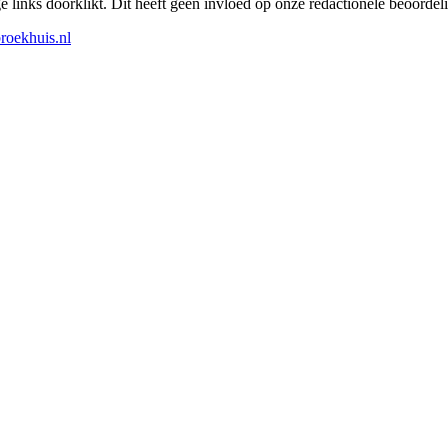
links doorklikt. Dit heeft geen invloed op onze redactionele beoordel