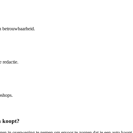
en betrouwbaarheid.
 redactie.
bshops.
n koopt?
ngen in overweging te nemen om ervoor te zorgen dat je een auto koopt d