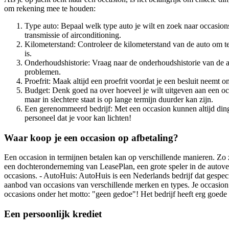
om rekening mee te houden:
Type auto: Bepaal welk type auto je wilt en zoek naar occasion
transmissie of airconditioning.
Kilometerstand: Controleer de kilometerstand van de auto om te 
is.
Onderhoudshistorie: Vraag naar de onderhoudshistorie van de au
problemen.
Proefrit: Maak altijd een proefrit voordat je een besluit neemt o
Budget: Denk goed na over hoeveel je wilt uitgeven aan een occ
maar in slechtere staat is op lange termijn duurder kan zijn.
Een gerenommeerd bedrijf: Met een occasion kunnen altijd ding
personeel dat je voor kan lichten!
Waar koop je een occasion op afbetaling?
Een occasion in termijnen betalen kan op verschillende manieren. Zo z
een dochteronderneming van LeasePlan, een grote speler in de autov
occasions. - AutoHuis: AutoHuis is een Nederlands bedrijf dat gespeci
aanbod van occasions van verschillende merken en types. Je occasion in
occasions onder het motto: "geen gedoe"! Het bedrijf heeft erg goede
Een persoonlijk krediet