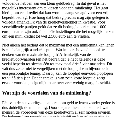
voldoende hebben aan een klein geldbedrag. In dat geval is het
mogelijks interessant om te kiezen voor een minilening. Het gaat
hierbij om een krediet dat kan worden aangevraagd voor een vrij
beperkt bedrag. Hoe hoog dat bedrag precies mag zijn gelegen is
volledig afhankelijk van de kredietverstrekker in kwestie. Voor
verschillende partijen geldt dat ze dit bedrag beperken tot 1.000
euro, maar er zijn ook financiële instellingen die het mogelijk maken
om een mini krediet tot wel 2.500 euro aan te vragen.
Niet alleen het bedrag dat je maximaal met een minilening kan lenen
is een belangrijk aandachtspunt. Wat immers bovendien ook te
denken van de maximale looptijd? Afhankelijk van de
kredietvoorwaarden (en het bedrag dat je hebt geleend) is deze
veelal beperkt tot slechts één tot maximaal drie à vier maanden. Dit
valt dus zeker niet te vergelijken met de looptijd van bijvoorbeeld
een persoonlijke lening. Daarbij kan de looptijd eenvoudig oplopen
tot vijf à tien jaar. Dat er sprake is van zo’n korte looptijd zorgt
ervoor voor dat je eigenlijk maar over zeer weinig marge beschikt.
Wat zijn de voordelen van de minilening?
Eén van de eenvoudigste manieren om geld te lenen zonder gedoe is
dus duidelijk de minilening. Door de jaren heen hebben heel wat
mensen de voordelen van deze kredietvorm al zelf mogen ervaren.
De belangrijkste voordelen waar je hierbij op kan rekenen zijn de