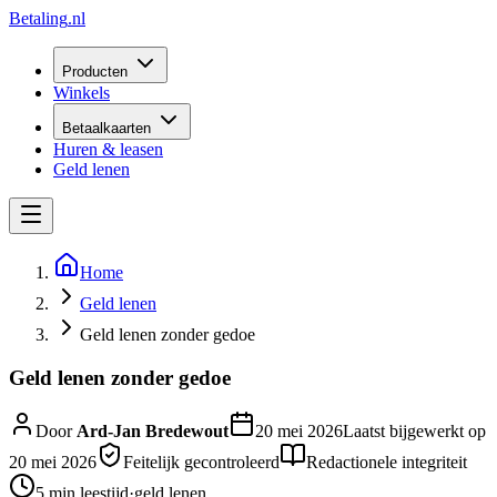
Betaling
.nl
Producten
Winkels
Betaalkaarten
Huren & leasen
Geld lenen
Home
Geld lenen
Geld lenen zonder gedoe
Geld lenen zonder gedoe
Door
Ard-Jan Bredewout
20 mei 2026
Laatst bijgewerkt op
20 mei 2026
Feitelijk gecontroleerd
Redactionele integriteit
5 min
leestijd
·
geld lenen