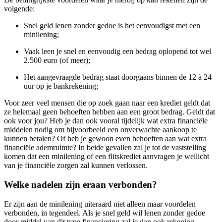
volgende:
Snel geld lenen zonder gedoe is het eenvoudigst met een
minilening;
Vaak leen je snel en eenvoudig een bedrag oplopend tot wel
2.500 euro (of meer);
Het aangevraagde bedrag staat doorgaans binnen de 12 à 24
uur op je bankrekening;
Voor zeer veel mensen die op zoek gaan naar een krediet geldt dat
ze helemaal geen behoeften hebben aan een groot bedrag. Geldt dat
ook voor jou? Heb je dan ook vooral tijdelijk wat extra financiële
middelen nodig om bijvoorbeeld een onverwachte aankoop te
kunnen betalen? Of heb je gewoon even behoeften aan wat extra
financiële ademruimte? In beide gevallen zal je tot de vaststelling
komen dat een minilening of een flitskrediet aanvragen je wellicht
van je financiële zorgen zal kunnen verlossen.
Welke nadelen zijn eraan verbonden?
Er zijn aan de minilening uiteraard niet alleen maar voordelen
verbonden, in tegendeel. Als je snel geld wil lenen zonder gedoe
door middel van dit type financiering zal je dan ook rekening