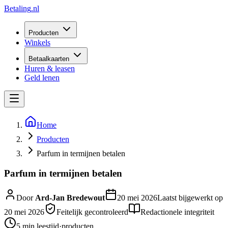
Betaling
.nl
Producten
Winkels
Betaalkaarten
Huren & leasen
Geld lenen
Home
Producten
Parfum in termijnen betalen
Parfum in termijnen betalen
Door
Ard-Jan Bredewout
20 mei 2026
Laatst bijgewerkt op
20 mei 2026
Feitelijk gecontroleerd
Redactionele integriteit
5 min
leestijd
·
producten