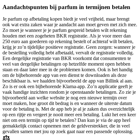
Aandachtspunten bij parfum in termijnen betalen
Je parfum op afbetaling kopen biedt je veel vrijheid, maar brengt
ook wat extra zaken waar je aandacht aan moet geven met zich mee.
Zo moet je wanneer je je parfum gespreid betalen wilt rekening
houden met een zogeheten BKR registratie. Als je voor meer dan
250 euro aan goederen op rekening bestelt of achteraf wilt betalen,
krijg je zo’n tijdelijke positieve registratie. Geen zorgen: wanneer je
de bestelling volledig hebt afbetaald, vervalt de registratie volledig.
Een dergelijke registratie van BKR voorkomt dat consumenten te
veel van dergelijke betalingen op hetzelfde moment open hebben
staan en daar later mee in de problemen komen. Ook is het handig
om de bijbehorende app van een dienst te downloaden als deze
beschikbaar is. we haalden bijvoorbeeld de app van Billink al aan.
Zo is er ook een bijbehorende Klarna-app. Zo’n applicatie geeft je
vaak handige inzichten rondom je openstaande betalingen. Zo zie je
bijvoorbeeld aan welke website je nog een nieuwe termijn over
moet maken, hoe groot dit bedrag is en wanneer de uiterste datum
voor de betaling is. Met de app heb je al je zaken dus overzichtelijk
op een rijtje en vergeet je nooit meer een betaling. Lukt het een keer
niet om een termijn op tijd te betalen? Dan kun je via de app heel
gemakkelijk contact opnemen met de geldverstrekker, die in veel
gevallen samen met jou op zoek gaat naar een passende oplossing.