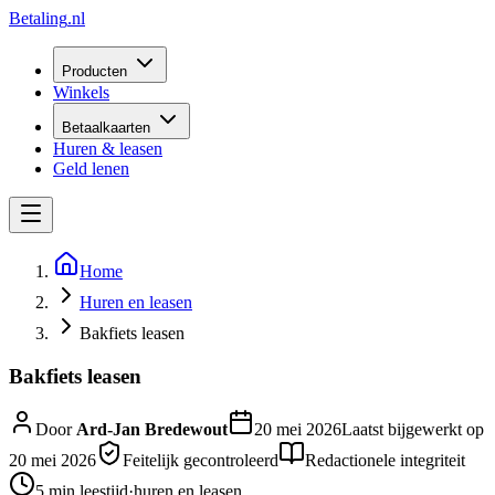
Betaling
.nl
Producten
Winkels
Betaalkaarten
Huren & leasen
Geld lenen
Home
Huren en leasen
Bakfiets leasen
Bakfiets leasen
Door
Ard-Jan Bredewout
20 mei 2026
Laatst bijgewerkt op
20 mei 2026
Feitelijk gecontroleerd
Redactionele integriteit
5 min
leestijd
·
huren en leasen