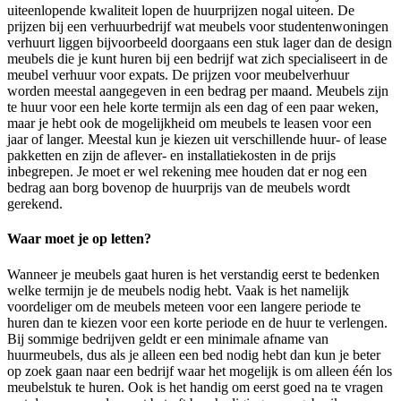
uiteenlopende kwaliteit lopen de huurprijzen nogal uiteen. De
prijzen bij een verhuurbedrijf wat meubels voor studentenwoningen
verhuurt liggen bijvoorbeeld doorgaans een stuk lager dan de design
meubels die je kunt huren bij een bedrijf wat zich specialiseert in de
meubel verhuur voor expats. De prijzen voor meubelverhuur
worden meestal aangegeven in een bedrag per maand. Meubels zijn
te huur voor een hele korte termijn als een dag of een paar weken,
maar je hebt ook de mogelijkheid om meubels te leasen voor een
jaar of langer. Meestal kun je kiezen uit verschillende huur- of lease
pakketten en zijn de aflever- en installatiekosten in de prijs
inbegrepen. Je moet er wel rekening mee houden dat er nog een
bedrag aan borg bovenop de huurprijs van de meubels wordt
gerekend.
Waar moet je op letten?
Wanneer je meubels gaat huren is het verstandig eerst te bedenken
welke termijn je de meubels nodig hebt. Vaak is het namelijk
voordeliger om de meubels meteen voor een langere periode te
huren dan te kiezen voor een korte periode en de huur te verlengen.
Bij sommige bedrijven geldt er een minimale afname van
huurmeubels, dus als je alleen een bed nodig hebt dan kun je beter
op zoek gaan naar een bedrijf waar het mogelijk is om alleen één los
meubelstuk te huren. Ook is het handig om eerst goed na te vragen