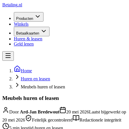
Betaling
.nl
Producten
Winkels
Betaalkaarten
Huren & leasen
Geld lenen
Home
Huren en leasen
Meubels huren of leasen
Meubels huren of leasen
Door
Ard-Jan Bredewout
20 mei 2026
Laatst bijgewerkt op
20 mei 2026
Feitelijk gecontroleerd
Redactionele integriteit
5 min
leestijd
·
huren en leasen