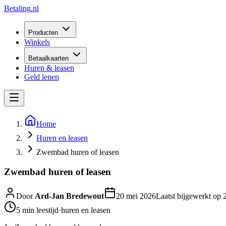
Betaling
.nl
Producten
Winkels
Betaalkaarten
Huren & leasen
Geld lenen
Home
Huren en leasen
Zwembad huren of leasen
Zwembad huren of leasen
Door
Ard-Jan Bredewout
20 mei 2026
Laatst bijgewerkt op
5 min
leestijd
·
huren en leasen