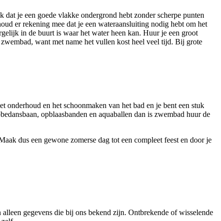
jk dat je een goede vlakke ondergrond hebt zonder scherpe punten
oud er rekening mee dat je een wateraansluiting nodig hebt om het
rgelijk in de buurt is waar het water heen kan. Huur je een groot
wembad, want met name het vullen kost heel veel tijd. Bij grote
 het onderhoud en het schoonmaken van het bad en je bent een stuk
obbedansbaan, opblaasbanden en aquaballen dan is zwembad huur de
Maak dus een gewone zomerse dag tot een compleet feest en door je
n alleen gegevens die bij ons bekend zijn. Ontbrekende of wisselende