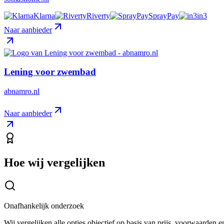
Klarna
Riverty
SprayPay
in3
Naar aanbieder
Lening voor zwembad
abnamro.nl
Naar aanbieder
Hoe wij vergelijken
Onafhankelijk onderzoek
Wij vergelijken alle opties objectief op basis van prijs, voorwaarden 