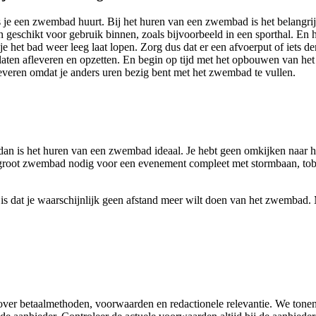
s je een zwembad huurt. Bij het huren van een zwembad is het belangri
geschikt voor gebruik binnen, zoals bijvoorbeeld in een sporthal. En h
 het bad weer leeg laat lopen. Zorg dus dat er een afvoerput of iets de
en afleveren en opzetten. En begin op tijd met het opbouwen van het z
everen omdat je anders uren bezig bent met het zwembad te vullen.
n dan is het huren van een zwembad ideaal. Je hebt geen omkijken naar
n groot zwembad nodig voor een evenement compleet met stormbaan, t
 dat je waarschijnlijk geen afstand meer wilt doen van het zwembad. 
e over betaalmethoden, voorwaarden en redactionele relevantie. We tone